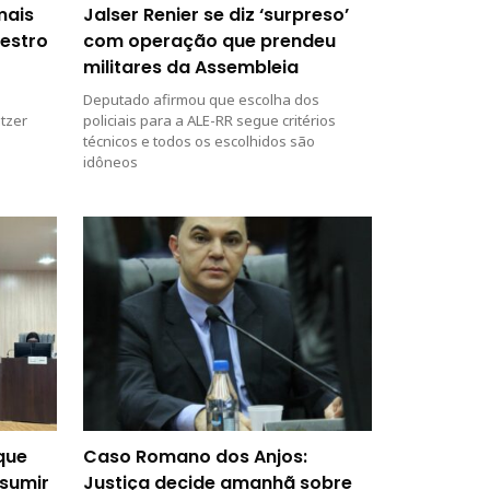
mais
Jalser Renier se diz ‘surpreso’
estro
com operação que prendeu
militares da Assembleia
Deputado afirmou que escolha dos
tzer
policiais para a ALE-RR segue critérios
técnicos e todos os escolhidos são
idôneos
que
Caso Romano dos Anjos:
ssumir
Justiça decide amanhã sobre