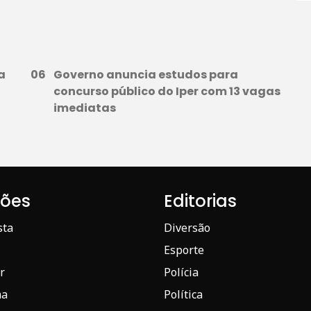
a
Governo anuncia estudos para
concurso público do Iper com 13 vagas
imediatas
iões
Editorias
sta
Diversão
Esporte
r
Polícia
ma
Política