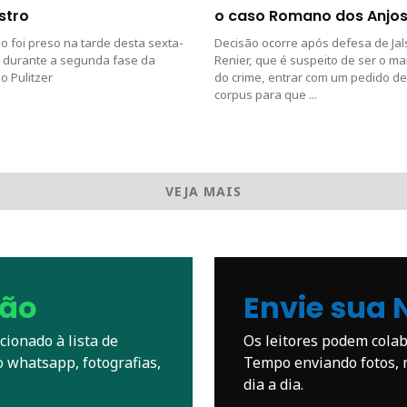
stro
o caso Romano dos Anjo
 foi preso na tarde desta sexta-
Decisão ocorre após defesa de Jal
º) durante a segunda fase da
Renier, que é suspeito de ser o m
 Pulitzer
do crime, entrar com um pedido d
corpus para que ...
VEJA MAIS
são
Envie sua 
ionado à lista de
Os leitores podem cola
o whatsapp, fotografias,
Tempo enviando fotos, n
dia a dia.