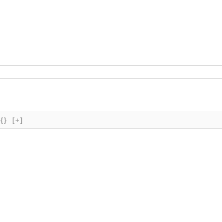
{}
[+]