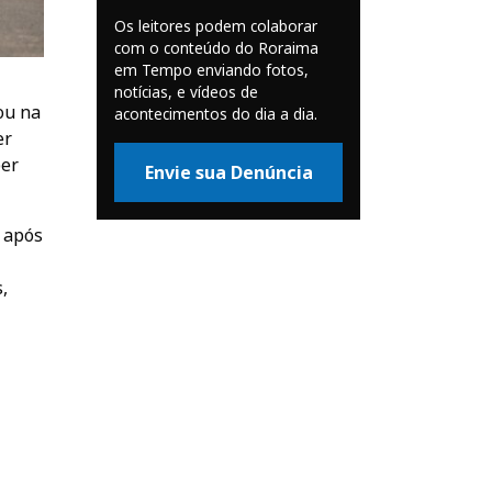
Os leitores podem colaborar
com o conteúdo do Roraima
em Tempo enviando fotos,
notícias, e vídeos de
ou na
acontecimentos do dia a dia.
er
ber
Envie sua Denúncia
após
,