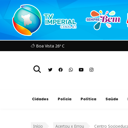
Boa Vista 26º C
Cidades
Polícia
Política
Saúde
Início
Acertou x Errou
Centro Socioeduca