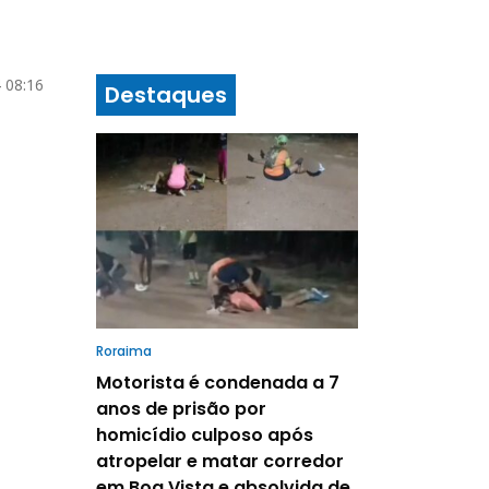
4 08:16
Destaques
Roraima
Motorista é condenada a 7
anos de prisão por
homicídio culposo após
atropelar e matar corredor
em Boa Vista e absolvida de