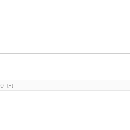
{}
[+]