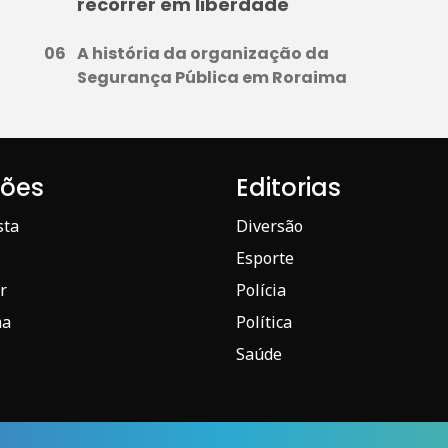
recorrer em liberdade
A história da organização da
Segurança Pública em Roraima
iões
Editorias
sta
Diversão
Esporte
r
Polícia
ma
Política
Saúde