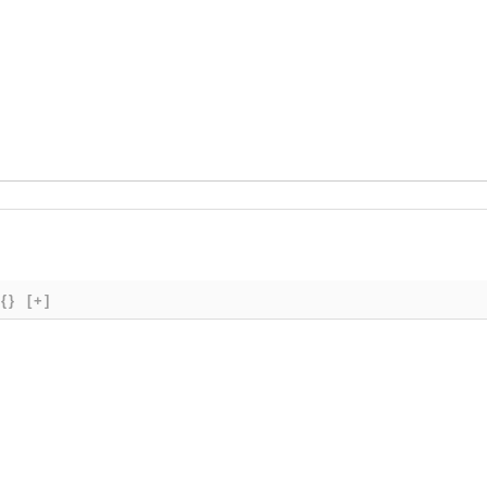
{}
[+]