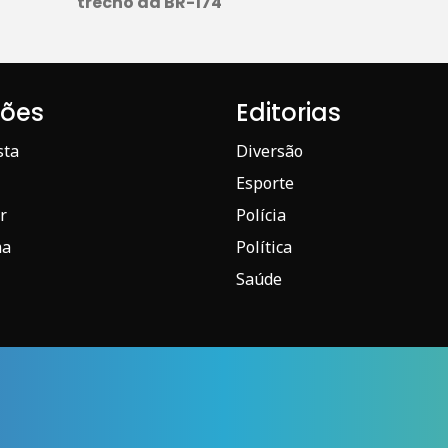
trecho da BR-174
iões
Editorias
sta
Diversão
Esporte
r
Polícia
ma
Política
Saúde