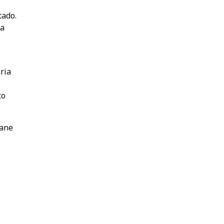
tado.
 a
ria
to
iane