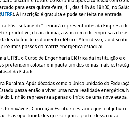
as para discutir o futuro de Roraima após a conexão com o S
arcado para esta quinta-feira, 11, das 14h às 18h30, no Salã
(
UFR
R
). A inscrição é gratuita e pode ser feita na entrada.
rica Pós-Isolamento” reunirá representantes da Empresa de
setor produtivo, da academia, assim como de empresas do se
dades do fim do isolamento elétrico. Além disso, vai discutir
 próximos passos da matriz energética estadual.
a UFRR, o Curso de Engenharia Elétrica da instituição e o
ições pretendem colocar em pauta um dos temas mais estratég
tável do Estado.
ra Roraima. Após décadas como a única unidade da Federaç
 Estado passa então a viver uma nova realidade energética. 
da do Linhão representa apenas o início de uma nova etapa.
 Renováveis, Conceição Escobar, destacou que o objetivo é
ção. E as oportunidades que surgem a partir dessa nova