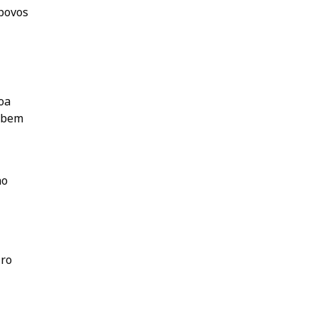
 povos
oa
, bem
no
iro