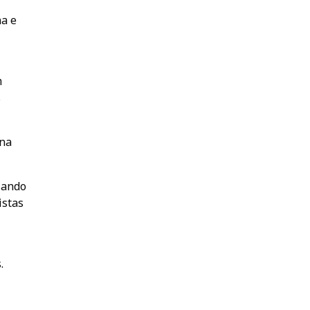
na e
m
s
ana
zando
istas
.