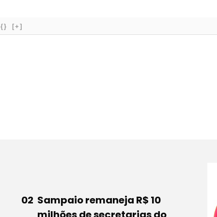
{}
[+]
Sampaio remaneja R$ 10
milhões de secretarias do