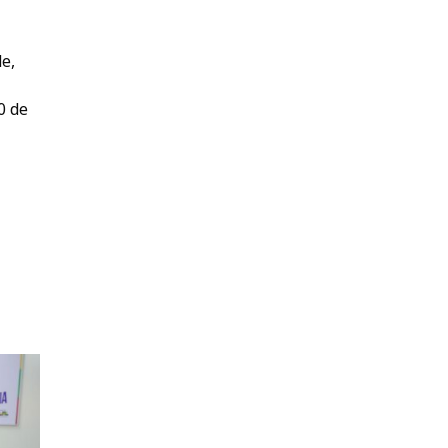
e,
0 de