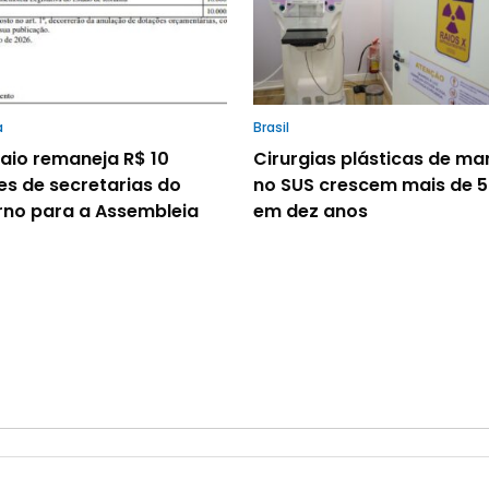
a
Brasil
io remaneja R$ 10
Cirurgias plásticas de m
es de secretarias do
no SUS crescem mais de 
no para a Assembleia
em dez anos