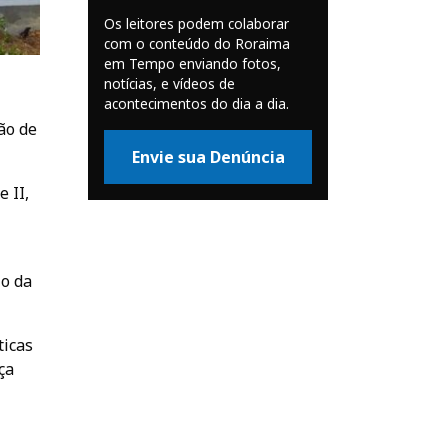
Os leitores podem colaborar
com o conteúdo do Roraima
em Tempo enviando fotos,
notícias, e vídeos de
acontecimentos do dia a dia.
ão de
Envie sua Denúncia
 II,
io da
ticas
ça