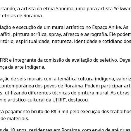
rtando, a artista da etnia Sanöma, uma para artista Ye’kwa
r etnias de Roraima.
iação e execução de um mural artístico no Espaço Anike. As
fiti, pintura acrílica, spray, afresco e aerografia. Ele pode
itório, espiritualidade, natureza, identidade e cotidiano do
FRR e integrante da comissão de avaliação do seletivo, Day
nça da arte indígena.
ação de seis murais com a temática cultura indígena, valori
na contemporânea dos povos de Roraima. Podem participar art
s, utilizando diferentes técnicas de pintura mural. As obras
io artístico-cultural da UFRR”, destacou.
erá pagamento bruto de R$ 3 mil pela execução dos trabalhos
de materiais.
s de 18 anos, residentes em Roraima, com envio de até duas