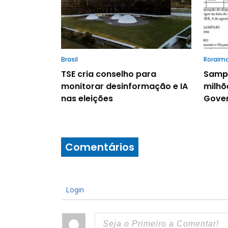
Brasil
Roraim
TSE cria conselho para
Sampa
monitorar desinformação e IA
milhõ
nas eleições
Gover
Comentários
Login