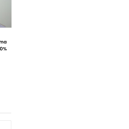
ama
50%