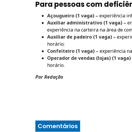
Para pessoas com deficiê
Açougueiro (1 vaga) –
experiência in
A
uxiliar administrativo (1 vaga) –
en
experiência na carteira na área de com
Auxiliar de padeiro (1 vaga) –
experi
horário;
Confeiteiro (1 vaga) –
experiência na
O
perador de vendas (lojas) (1 vaga)
horário.
Por Redação
Comentários