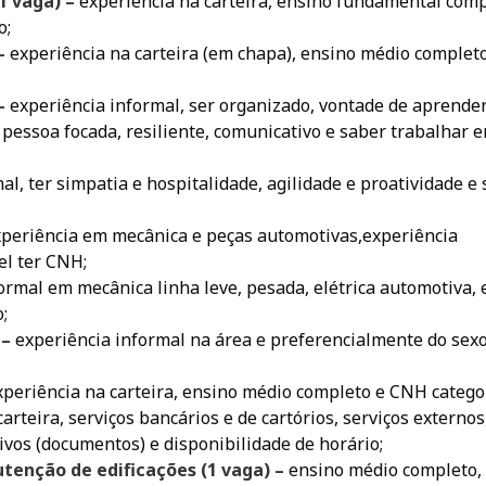
1 vaga) –
experiência na carteira, ensino fundamental com
o;
 –
experiência na carteira (em chapa), ensino médio complet
 –
experiência informal, ser organizado, vontade de aprender
pessoa focada, resiliente, comunicativo e saber trabalhar 
al, ter simpatia e hospitalidade, agilidade e proatividade e
xperiência em mecânica e peças automotivas,experiência
el ter CNH;
ormal em mecânica linha leve, pesada, elétrica automotiva, 
;
 –
experiência informal na área e preferencialmente do sex
xperiência na carteira, ensino médio completo e CNH catego
arteira, serviços bancários e de cartórios, serviços externos
ivos (documentos) e disponibilidade de horário;
utenção de edificações (1 vaga) –
ensino médio completo,