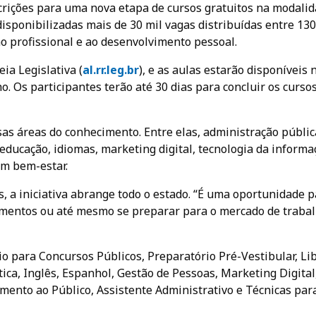
inscrições para uma nova etapa de cursos gratuitos na modali
 disponibilizadas mais de 30 mil vagas distribuídas entre 130
ão profissional e ao desenvolvimento pessoal.
ia Legislativa (
al.rr.leg.br
), e as aulas estarão disponíveis 
ho. Os participantes terão até 30 dias para concluir os curso
s áreas do conhecimento. Entre elas, administração públic
educação, idiomas, marketing digital, tecnologia da informa
m bem-estar.
, a iniciativa abrange todo o estado. “É uma oportunidade 
cimentos ou até mesmo se preparar para o mercado de trabal
io para Concursos Públicos, Preparatório Pré-Vestibular, Li
tica, Inglês, Espanhol, Gestão de Pessoas, Marketing Digital
dimento ao Público, Assistente Administrativo e Técnicas par