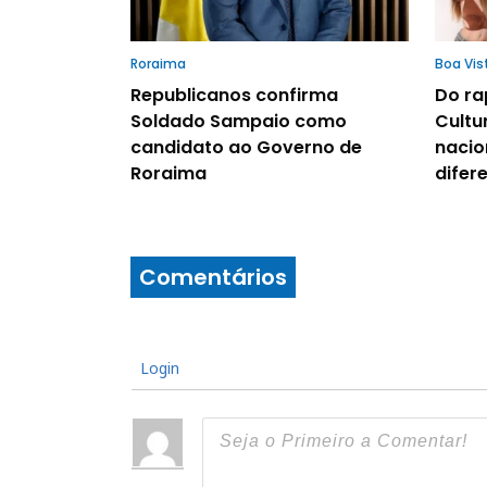
Roraima
Boa Vis
Republicanos confirma
Do ra
Soldado Sampaio como
Cultu
candidato ao Governo de
nacio
Roraima
difere
Comentários
Login