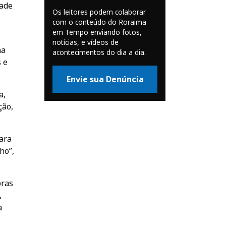
dade
Os leitores podem colaborar
com o conteúdo do Roraima
em Tempo enviando fotos,
notícias, e vídeos de
na
acontecimentos do dia a dia.
s e
Envie sua Denúncia
a,
ção,
para
ho”,
bras
,
a