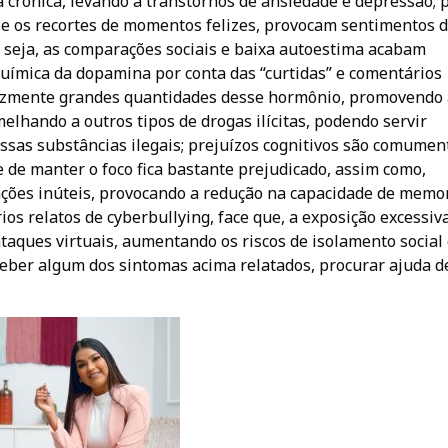
 crônica, levando a transtornos de ansiedade e depressão; p
e os recortes de momentos felizes, provocam sentimentos 
 seja, as comparações sociais e baixa autoestima acabam
química da dopamina por conta das “curtidas” e comentários
elozmente grandes quantidades desse hormônio, promovendo
elhando a outros tipos de drogas ilícitas, podendo servir
sas substâncias ilegais; prejuízos cognitivos são comumen
 de manter o foco fica bastante prejudicado, assim como,
ções inúteis, provocando a redução na capacidade de memo
os relatos de cyberbullying, face que, a exposição excessiv
ataques virtuais, aumentando os riscos de isolamento social
ceber algum dos sintomas acima relatados, procurar ajuda d