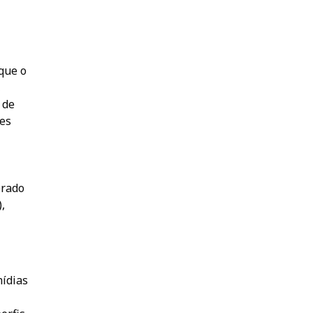
que o
,
 de
tes
erado
,
mídias