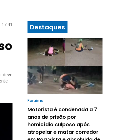
 17:41
Destaques
uso
o deve
ente
Roraima
Motorista é condenada a 7
anos de prisão por
homicídio culposo após
atropelar e matar corredor
em Boa Vista e absolvida de