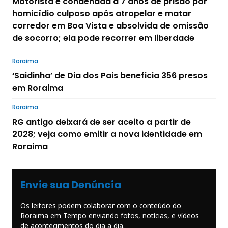
Motorista é condenada a 7 anos de prisão por
homicídio culposo após atropelar e matar
corredor em Boa Vista e absolvida de omissão
de socorro; ela pode recorrer em liberdade
Roraima
‘Saidinha’ de Dia dos Pais beneficia 356 presos
em Roraima
Roraima
RG antigo deixará de ser aceito a partir de
2028; veja como emitir a nova identidade em
Roraima
Envie sua Denúncia
Os leitores podem colaborar com o conteúdo do
Roraima em Tempo enviando fotos, notícias, e vídeos
de acontecimentos do dia a dia.