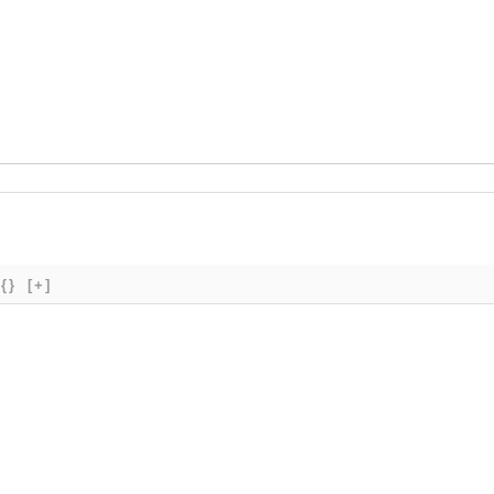
{}
[+]