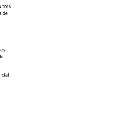
u três
a de
ões
do
icial