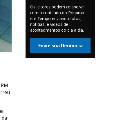
Os leitores podem colaborar
com o conteúdo do Roraima
em Tempo enviando fotos,
notícias, e vídeos de
acontecimentos do dia a dia.
Envie sua Denúncia
A PM
orreu
ma
l da