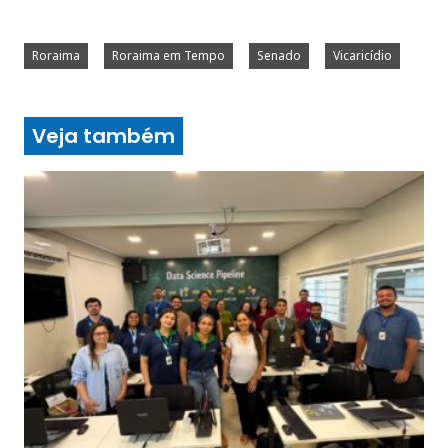
Roraima
Roraima em Tempo
Senado
Vicaricídio
Veja também