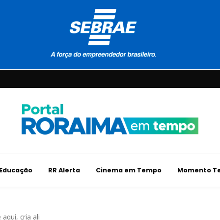
Educação
RR Alerta
Cinema em Tempo
Momento Te
qui, cria ali