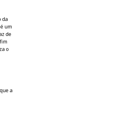
o da
 é um
az de
 fim
za o
 que a