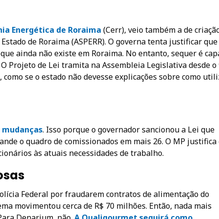
ia Energética de Roraima
(Cerr), veio também a de criaçã
 Estado de Roraima (ASPERR). O governa tenta justificar que
 que ainda não existe em Roraima. No entanto, sequer é cap
. O Projeto de Lei tramita na Assembleia Legislativa desde o
como se o estado não devesse explicações sobre como utili
r mudanças
. Isso porque o governador sancionou a Lei que
pande o quadro de comissionados em mais 26. O MP justifica
onários às atuais necessidades de trabalho.
osas
lícia Federal por fraudarem contratos de alimentação do
uema movimentou cerca de R$ 70 milhões. Então, nada mais
Para Denarium, não.
A Qualigourmet seguirá como