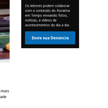
Os leitores podem colaborar
com o conteúdo do Roraima
em Tempo enviando fotos,
notícias, e vídeos de
acontecimentos do dia a dia.
Envie sua Denúncia
 mais
tade