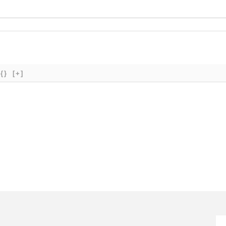
{}
[+]