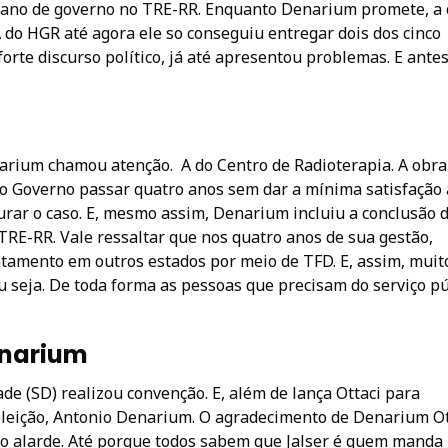
 plano de governo no TRE-RR. Enquanto Denarium promete, a
 do HGR até agora ele so conseguiu entregar dois dos cinco
forte discurso político, já até apresentou problemas. E ante
rium chamou atenção. A do Centro de Radioterapia. A obra
 o Governo passar quatro anos sem dar a mínima satisfação
urar o caso. E, mesmo assim, Denarium incluiu a conclusão 
TRE-RR. Vale ressaltar que nos quatro anos de sua gestão,
atamento em outros estados por meio de TFD. E, assim, muit
 seja. De toda forma as pessoas que precisam do serviço pú
enarium
ade (SD) realizou convenção. E, além de lança Ottaci para
eeleição, Antonio Denarium. O agradecimento de Denarium Ot
to alarde. Até porque todos sabem que Jalser é quem manda