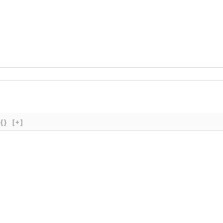
{}
[+]