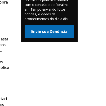
 obra
com o conteúdo do Roraima
em Tempo enviando fotos,
s
notícias, e vídeos de
acontecimentos do dia a dia.
Envie sua Denúncia
 está
 aos
da
os
blico
taci
 no