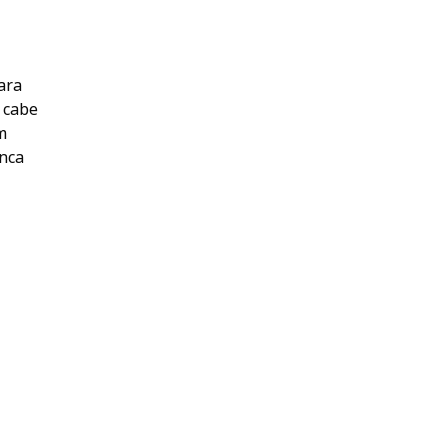
ara
 cabe
m
unca