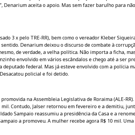
”, Denarium aceita o apoio. Mas sem fazer barulho para nã
sado 3 x pelo TRE-RR), bem como o vereador Kleber Siqueir
o sentido. Denarium deixou o discurso de combate à corrupç
mesmo, de verdade, a velha política. Não importa a ficha, ma
nanzinho envolvido em vários escândalos e chego até a ser pr
 a deputado federal. Mas já esteve envolvido com a polícia m
Desacatou policial e foi detido.
 promovida na Assembleia Legislativa de Roraima (ALE-RR).
 mil. Contudo, Jalser retornou em fevereiro e a demitiu, jun
oldado Sampaio reassumiu a presidência da Casa e a renom
Sampaio a promoveu. A mulher recebe agora R$ 10 mil. Uma