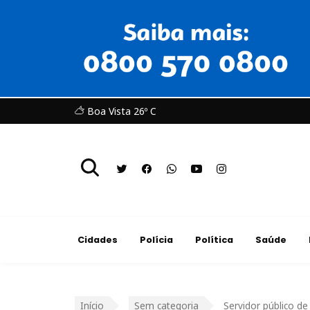
Boa Vista 26º C
Cidades
Polícia
Política
Saúde
Início
Sem categoria
Servidor público d