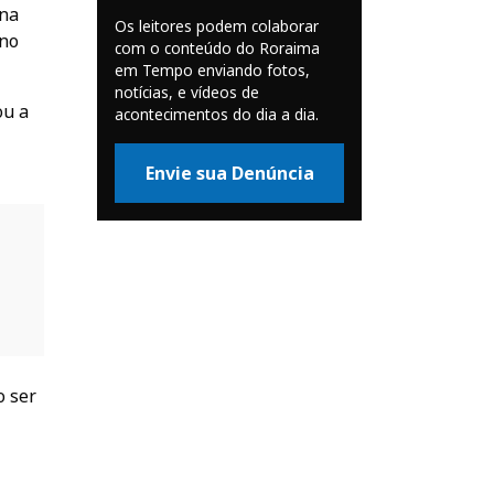
 na
Os leitores podem colaborar
 no
com o conteúdo do Roraima
em Tempo enviando fotos,
notícias, e vídeos de
ou a
acontecimentos do dia a dia.
Envie sua Denúncia
o ser