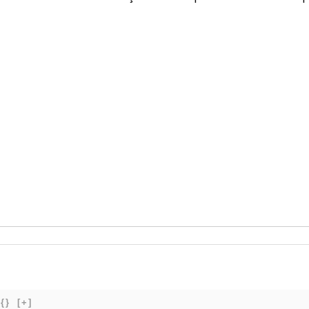
{}
[+]