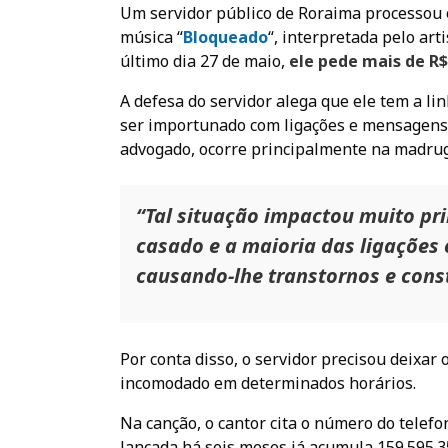
Um servidor público de Roraima processou 
música “
Bloqueado
“, interpretada pelo art
último dia 27 de maio,
ele pede mais de R$
A defesa do servidor alega que ele tem a l
ser importunado com ligações e mensagens d
advogado, ocorre principalmente na madru
“Tal situação impactou muito pri
casado e a maioria das ligações
causando-lhe transtornos e const
Por conta disso, o servidor precisou deixar
incomodado em determinados horários.
Na canção, o cantor cita o número do telefo
lançada há seis meses já acumula 159.595.3