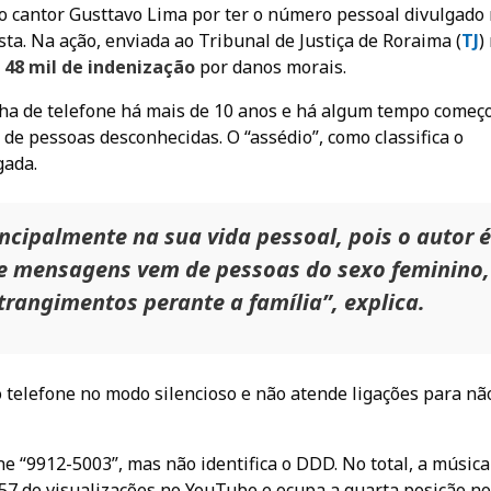
o cantor Gusttavo Lima por ter o número pessoal divulgado
ista. Na ação, enviada ao Tribunal de Justiça de Roraima (
TJ
)
 48 mil de indenização
por danos morais.
inha de telefone há mais de 10 anos e há algum tempo começ
e pessoas desconhecidas. O “assédio”, como classifica o
gada.
ncipalmente na sua vida pessoal, pois o autor é
 e mensagens vem de pessoas do sexo feminino,
rangimentos perante a família”, explica.
 o telefone no modo silencioso e não atende ligações para nã
ne “9912-5003”, mas não identifica o DDD. No total, a música
57 de visualizações no YouTube e ocupa a quarta posição no