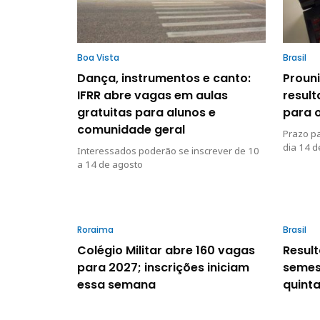
Boa Vista
Brasil
Dança, instrumentos e canto:
Prouni
IFRR abre vagas em aulas
resul
gratuitas para alunos e
para 
comunidade geral
Prazo pa
dia 14 d
Interessados poderão se inscrever de 10
a 14 de agosto
Roraima
Brasil
Colégio Militar abre 160 vagas
Resul
para 2027; inscrições iniciam
semes
essa semana
quinta