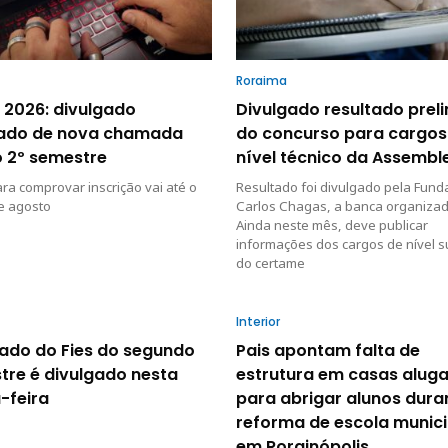
Roraima
 2026: divulgado
Divulgado resultado prel
tado de nova chamada
do concurso para cargos
o 2º semestre
nível técnico da Assembl
ra comprovar inscrição vai até o
Resultado foi divulgado pela Fun
e agosto
Carlos Chagas, a banca organizad
Ainda neste mês, deve publicar
informações dos cargos de nível s
do certame
Interior
tado do Fies do segundo
Pais apontam falta de
tre é divulgado nesta
estrutura em casas alug
-feira
para abrigar alunos dura
reforma de escola munici
em Rorainópolis