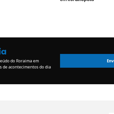
ia
nteúdo do Roraima em
Env
os de acontecimentos do dia