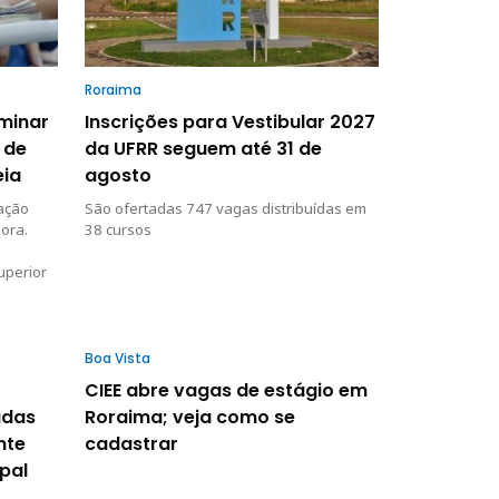
Roraima
iminar
Inscrições para Vestibular 2027
 de
da UFRR seguem até 31 de
eia
agosto
dação
São ofertadas 747 vagas distribuídas em
ora.
38 cursos
uperior
Boa Vista
CIEE abre vagas de estágio em
adas
Roraima; veja como se
nte
cadastrar
pal