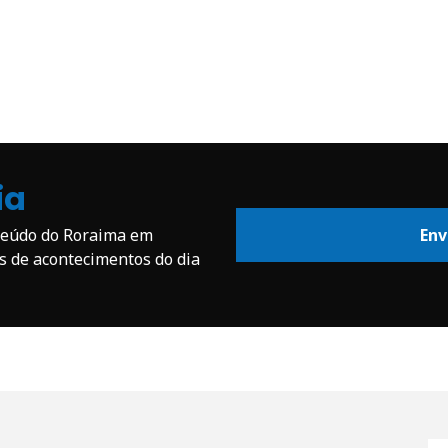
ia
nteúdo do Roraima em
Env
os de acontecimentos do dia