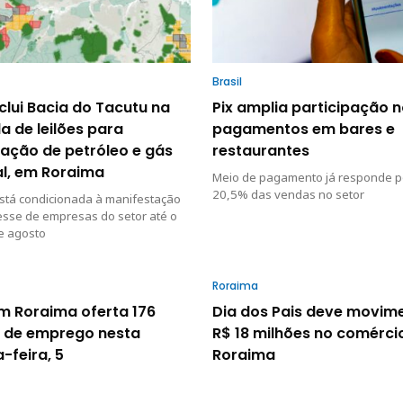
Brasil
clui Bacia do Tacutu na
Pix amplia participação 
 de leilões para
pagamentos em bares e
ração de petróleo e gás
restaurantes
al, em Roraima
Meio de pagamento já responde p
20,5% das vendas no setor
stá condicionada à manifestação
esse de empresas do setor até o
e agosto
Roraima
m Roraima oferta 176
Dia dos Pais deve movim
 de emprego nesta
R$ 18 milhões no comérci
-feira, 5
Roraima