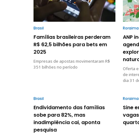
Brasil
Roraima
Famílias brasileiras perderam
ANP in
R$ 62,5 bilhões para bets em
agenda
2025
explo
natur
Empresas de apostas movimentaram R$
351 bilhões no período
Oferta e
de inter
dia 31 d
Brasil
Roraima
Endividamento das famílias
Sine e
sobe para 82%, mas
vagas
inadimplência cai, aponta
quarta
pesquisa