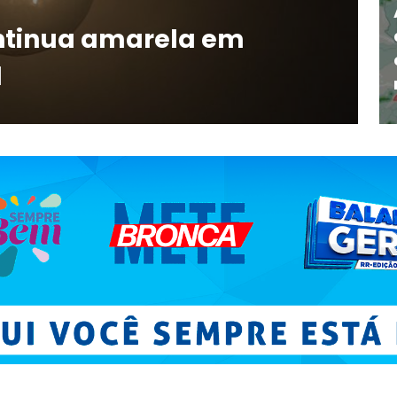
ontinua amarela em
l