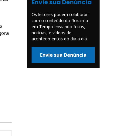
Envie sua Denúncia
Os leitores podem colaborar
com o conteúdo do Roraima
s
em Tempo enviando fotos,
notícias, e vídeos de
gora
acontecimentos do dia a dia.
Envie sua Denúncia