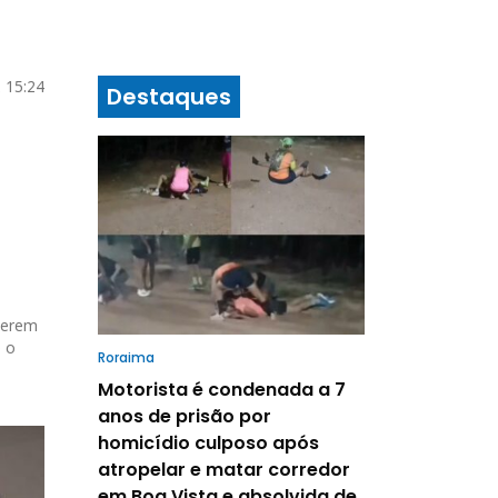
 15:24
Destaques
serem
e o
Roraima
Motorista é condenada a 7
anos de prisão por
homicídio culposo após
atropelar e matar corredor
em Boa Vista e absolvida de