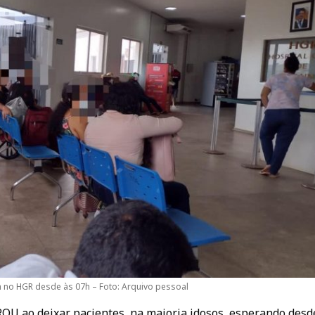
 no HGR desde às 07h – Foto: Arquivo pessoal
ROU ao deixar pacientes, na maioria idosos, esperando desd