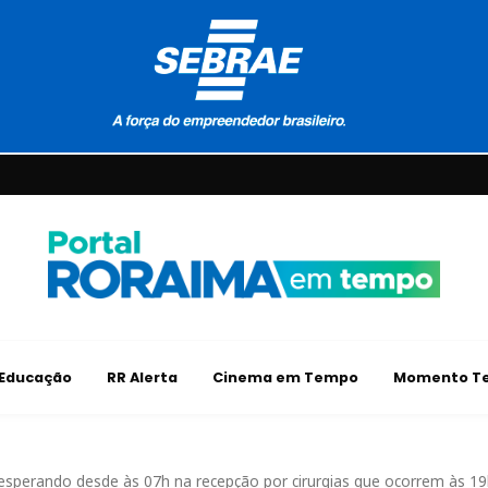
Educação
RR Alerta
Cinema em Tempo
Momento Te
esperando desde às 07h na recepção por cirurgias que ocorrem às 1