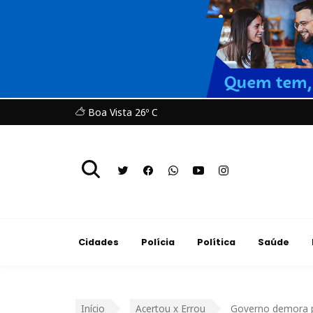
Boa Vista 26º C
Cidades
Polícia
Política
Saúde
Início
Acertou x Errou
Governo demora pa