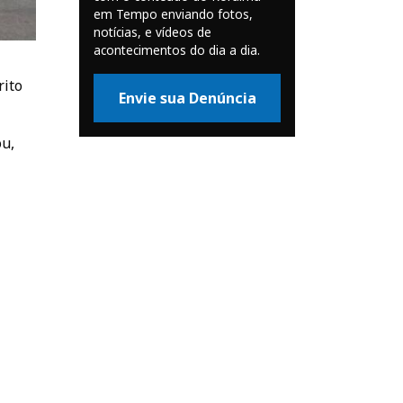
em Tempo enviando fotos,
notícias, e vídeos de
acontecimentos do dia a dia.
rito
Envie sua Denúncia
ou,