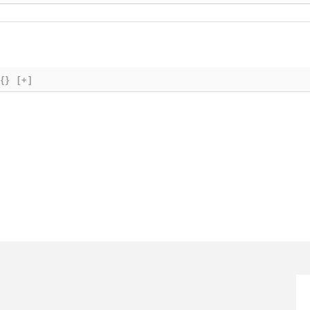
{}
[+]