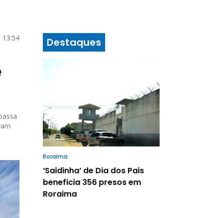
 13:54
Destaques
e
 passa
aram
Roraima
‘Saidinha’ de Dia dos Pais
beneficia 356 presos em
Roraima