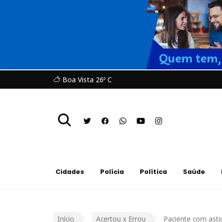
Boa Vista 26º C
Cidades
Polícia
Política
Saúde
Início
Acertou x Errou
Paciente com ast