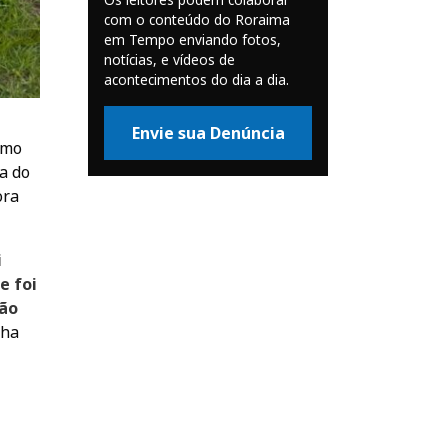
com o conteúdo do Roraima
em Tempo enviando fotos,
notícias, e vídeos de
acontecimentos do dia a dia.
Envie sua Denúncia
smo
a do
ora
i
e foi
não
lha