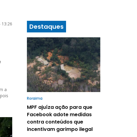
 13:26
Destaques
e
am a
 pois
Roraima
MPF ajuíza ação para que
Facebook adote medidas
contra conteúdos que
incentivam garimpo ilegal