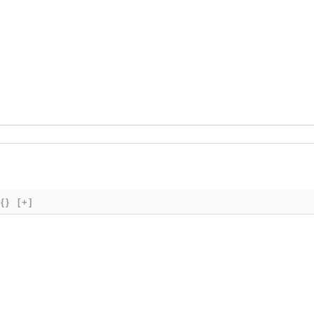
{}
[+]