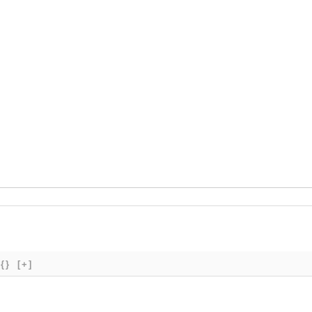
{}
[+]