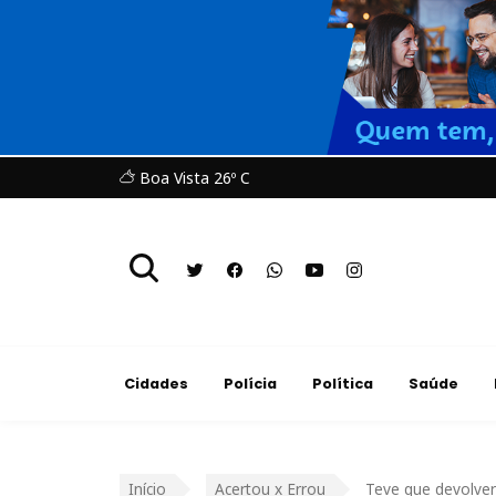
Boa Vista 26º C
Cidades
Polícia
Política
Saúde
Início
Acertou x Errou
Teve que devolver