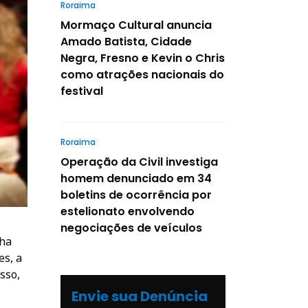
Roraima
Mormaço Cultural anuncia
Amado Batista, Cidade
Negra, Fresno e Kevin o Chris
como atrações nacionais do
festival
Roraima
Operação da Civil investiga
homem denunciado em 34
boletins de ocorrência por
estelionato envolvendo
negociações de veículos
nha
es, a
sso,
Envie sua Denúncia