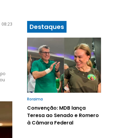
 08:23
Destaques
mpo
mou
Roraima
Convenção: MDB lança
Teresa ao Senado e Romero
à Câmara Federal