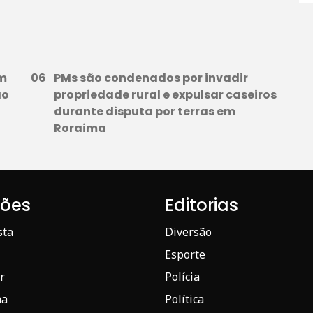
em
PMs são condenados por invadir
ão
propriedade rural e expulsar caseiros
durante disputa por terras em
Roraima
iões
Editorias
sta
Diversão
Esporte
r
Polícia
ma
Política