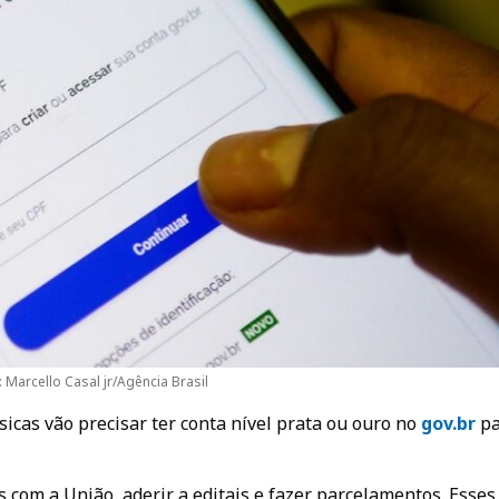
: Marcello Casal jr/Agência Brasil
ísicas vão precisar ter conta nível prata ou ouro no
gov.b
r
pa
 com a União, aderir a editais e fazer parcelamentos. Esses