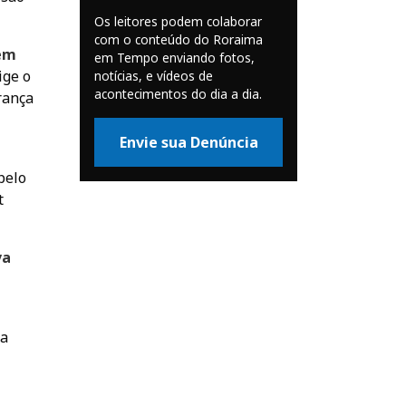
Os leitores podem colaborar
com o conteúdo do Roraima
tem
em Tempo enviando fotos,
ige o
notícias, e vídeos de
acontecimentos do dia a dia.
rança
Envie sua Denúncia
pelo
t
va
m
na