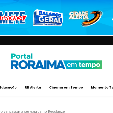
Educação
RR Alerta
Cinema em Tempo
Momento Te
o vai passar a ser exigida no Regularize