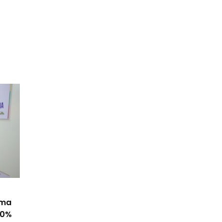
ama
50%