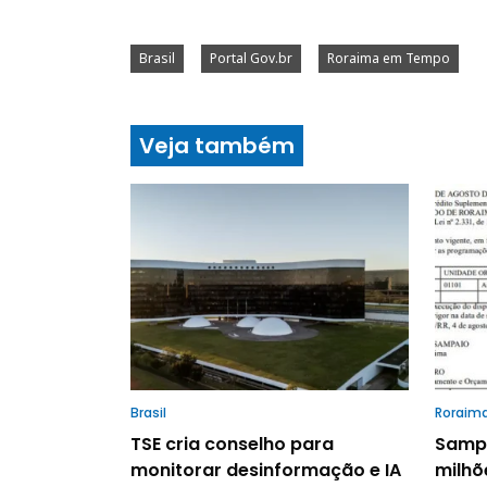
Brasil
Portal Gov.br
Roraima em Tempo
Veja também
Brasil
Roraim
TSE cria conselho para
Sampa
monitorar desinformação e IA
milhõ