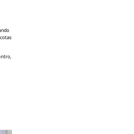
ando
 cotas
ntro,