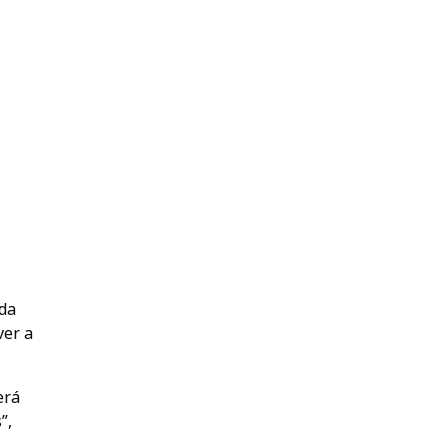
 da
ver a
erá
”,