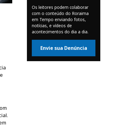
Os leitores podem colaborar
com o conteúdo do Roraima
em Tempo enviando fotos,
notícias, e vídeos de
acontecimentos do dia a dia.
Envie sua Denúncia
cia
de
com
ial.
Bem