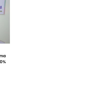
ama
50%