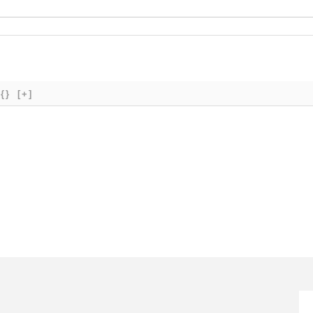
{}
[+]