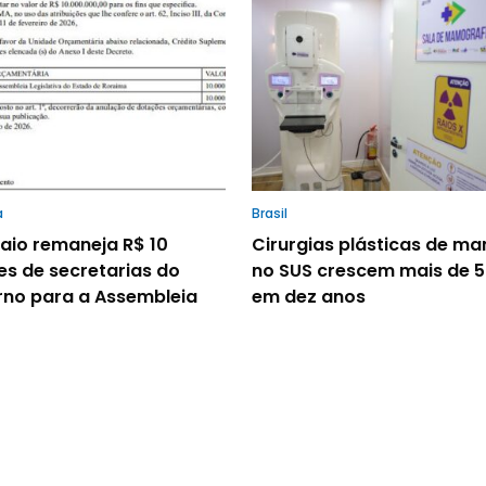
a
Brasil
io remaneja R$ 10
Cirurgias plásticas de m
es de secretarias do
no SUS crescem mais de 
no para a Assembleia
em dez anos