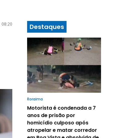
 08:20
Destaques
Roraima
Motorista é condenada a 7
anos de prisão por
homicídio culposo após
atropelar e matar corredor
em Boa Vista e absolvida de