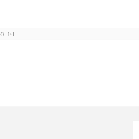
{}
[+]