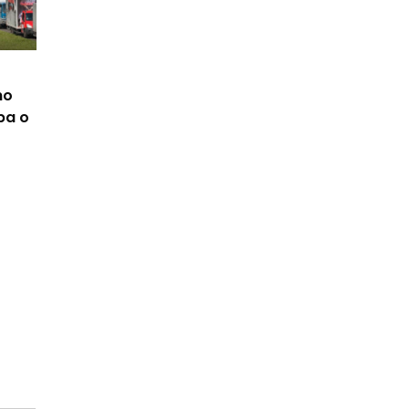
no
ba o