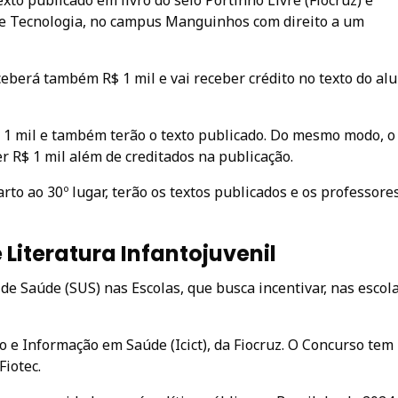
exto publicado em livro do selo Portinho Livre (Fiocruz) e
 e Tecnologia, no campus Manguinhos com direito a um
ceberá também R$ 1 mil e vai receber crédito no texto do al
 1 mil e também terão o texto publicado. Do mesmo modo, o
 R$ 1 mil além de creditados na publicação.
rto ao 30º lugar, terão os textos publicados e os professore
 Literatura Infantojuvenil
de Saúde (SUS) nas Escolas, que busca incentivar, nas escol
o e Informação em Saúde (Icict), da Fiocruz. O Concurso tem
Fiotec.