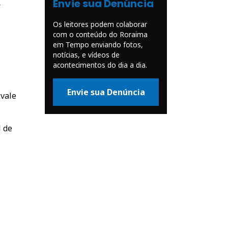
Envie sua Denúncia
r
Os leitores podem colaborar
com o conteúdo do Roraima
em Tempo enviando fotos,
notícias, e vídeos de
acontecimentos do dia a dia.
Envie sua Denúncia
 vale
l de