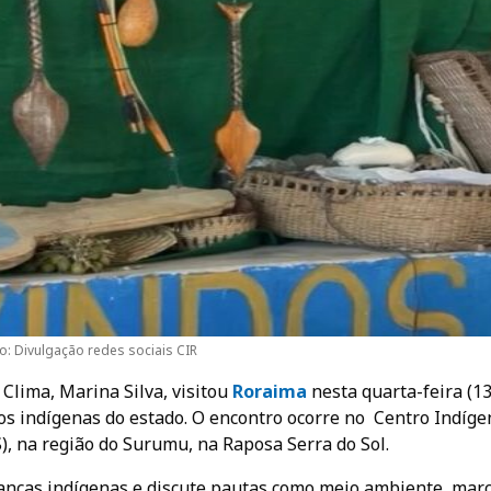
o: Divulgação redes sociais CIR
Clima, Marina Silva, visitou
R
oraima
nesta quarta-feira (13
os indígenas do estado. O encontro ocorre no Centro Indíge
, na região do Surumu, na Raposa Serra do Sol.
ranças indígenas e discute pautas como meio ambiente, mar