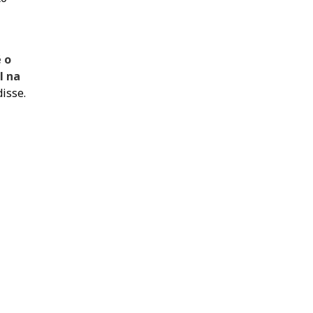
 o
l na
disse.