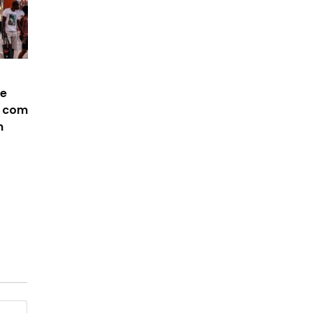
ve
s com
m