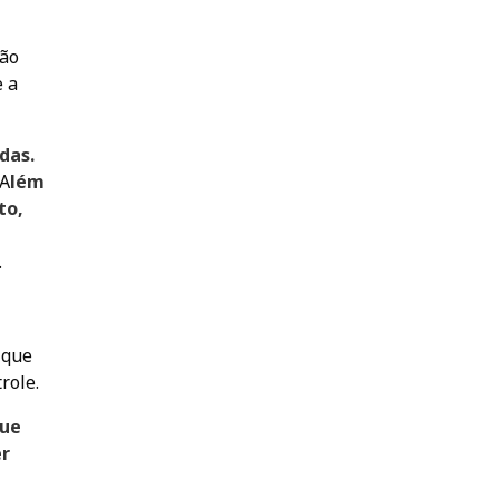
ção
e a
das.
A
lém
to,
.
 que
role.
que
er