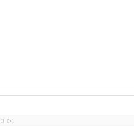
{}
[+]