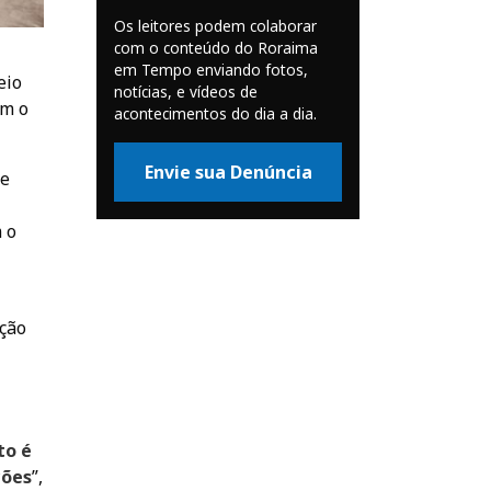
Os leitores podem colaborar
com o conteúdo do Roraima
em Tempo enviando fotos,
eio
notícias, e vídeos de
om o
acontecimentos do dia a dia.
Envie sua Denúncia
de
 o
ação
to é
ções
”,