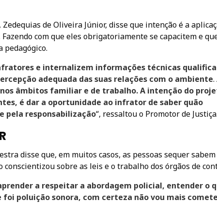
Zedequias de Oliveira Júnior, disse que intenção é a aplica
s. Fazendo com que eles obrigatoriamente se capacitem e qu
a pedagógico.
nfratores e internalizem informações técnicas qualifica
ercepção adequada das suas relações com o ambiente
.
s âmbitos familiar e de trabalho. A intenção do proje
tes, é dar a oportunidade ao infrator de saber quão
e pela responsabilização
“,
ressaltou o Promotor de Justiça
R
lestra disse que, em muitos casos, as pessoas sequer sabem
 conscientizou sobre as leis e o trabalho dos órgãos de cont
prender a respeitar a abordagem policial, entender o 
e foi poluição sonora, com certeza não vou mais comet