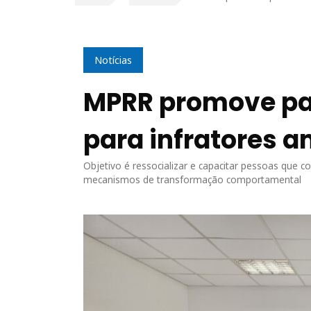
Notícias
MPRR promove pal
para infratores a
Objetivo é ressocializar e capacitar pessoas que
mecanismos de transformação comportamental