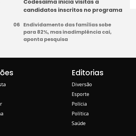
s
Codesaima inicia visitas a
candidatos inscritos no programa
Endividamento das famílias sobe
para 82%, mas inadimplência cai,
aponta pesquisa
iões
Editorias
sta
Diversão
Esporte
r
Polícia
ma
Política
Saúde