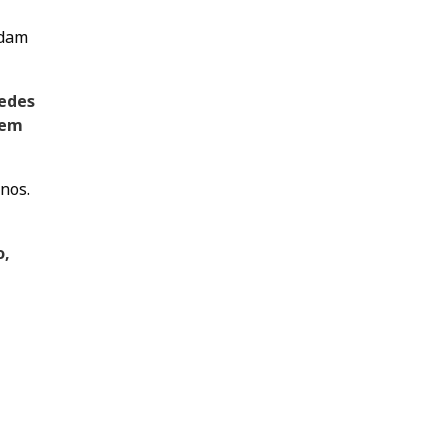
udam
redes
 em
nos.
o,