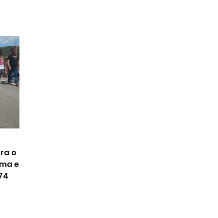
ra o
ima e
74