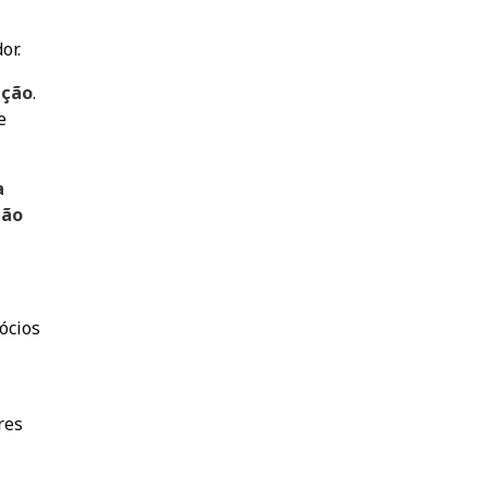
or.
ação
.
e
a
ção
ócios
res