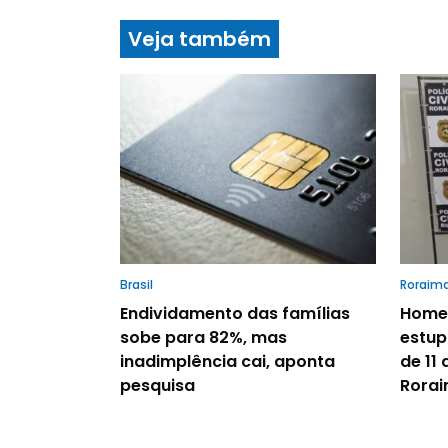
Veja também
Brasil
Roraim
Endividamento das famílias
Homem
sobe para 82%, mas
estup
inadimplência cai, aponta
de 11 
pesquisa
Rora