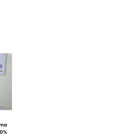
ama
50%