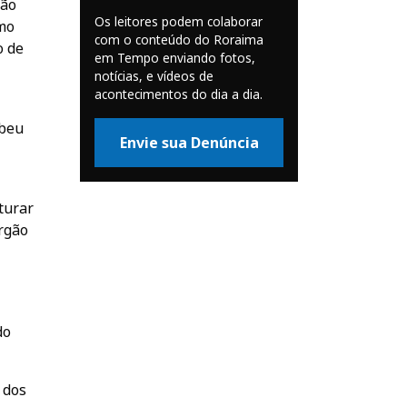
ção
Os leitores podem colaborar
imo
com o conteúdo do Roraima
o de
em Tempo enviando fotos,
notícias, e vídeos de
acontecimentos do dia a dia.
ebeu
Envie sua Denúncia
turar
órgão
do
 dos