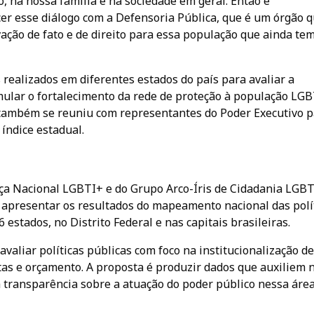
o, na nossa família e na sociedade em geral. Então é
er esse diálogo com a Defensoria Pública, que é um órgão 
ivação de fato e de direito para essa população que ainda te
s realizados em diferentes estados do país para avaliar a
mular o fortalecimento da rede de proteção à população LGB
também se reuniu com representantes do Poder Executivo p
índice estadual.
ça Nacional LGBTI+ e do Grupo Arco-Íris de Cidadania LGBT
 apresentar os resultados do mapeamento nacional das polí
estados, no Distrito Federal e nas capitais brasileiras.
aliar políticas públicas com foco na institucionalização de
etas e orçamento. A proposta é produzir dados que auxiliem 
transparência sobre a atuação do poder público nessa área