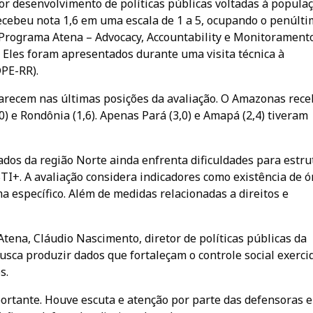
r desenvolvimento de políticas públicas voltadas à popula
recebeu nota 1,6 em uma escala de 1 a 5, ocupando o penúlt
 Programa Atena – Advocacy, Accountability e Monitorament
. Eles foram apresentados durante uma visita técnica à
DPE-RR).
arecem nas últimas posições da avaliação. O Amazonas rec
,0) e Rondônia (1,6). Apenas Pará (3,0) e Amapá (2,4) tiveram
dos da região Norte ainda enfrenta dificuldades para estru
TI+. A avaliação considera indicadores como existência de 
a específico. Além de medidas relacionadas a direitos e
ena, Cláudio Nascimento, diretor de políticas públicas da
sca produzir dados que fortaleçam o controle social exerci
s.
ortante. Houve escuta e atenção por parte das defensoras e