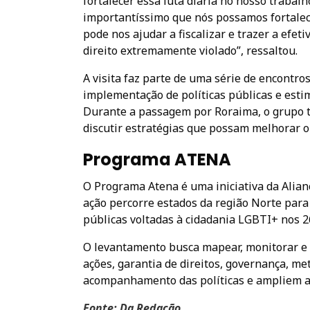
fortalecer essa luta diária no nosso trabalh
importantíssimo que nós possamos fortalec
pode nos ajudar a fiscalizar e trazer a efet
direito extremamente violado”, ressaltou.
A visita faz parte de uma série de encontro
implementação de políticas públicas e esti
Durante a passagem por Roraima, o grupo 
discutir estratégias que possam melhorar o 
Programa ATENA
O Programa Atena é uma iniciativa da Alian
ação percorre estados da região Norte para
públicas voltadas à cidadania LGBTI+ nos 26 
O levantamento busca mapear, monitorar e av
ações, garantia de direitos, governança, m
acompanhamento das políticas e ampliem a 
Fonte: Da Redação