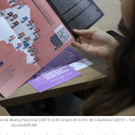
iva da Aliança Nacional LGBTI+ e do Grupo Arco-Íris de Cidadania LGBTI+ – Fot
Ascom/DPE-RR