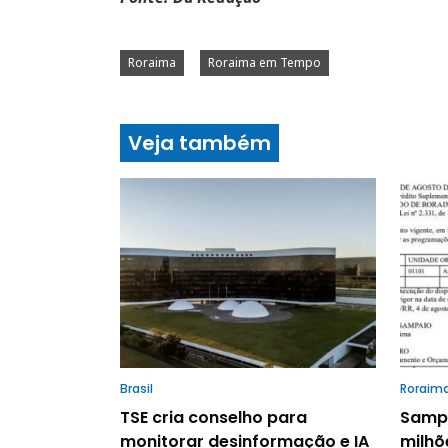
Roraima
Roraima em Tempo
Veja também
Brasil
Roraim
TSE cria conselho para
Sampa
monitorar desinformação e IA
milhõ