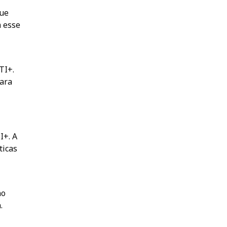
que
m esse
TI+.
ara
I+. A
ticas
no
.