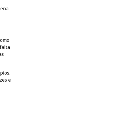
lena
 como
falta
as
pios.
zes e