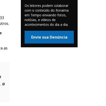
Os leitores podem colaborar
com o conteúdo do Roraima
em Tempo enviando fotos,
 33
notícias, e vídeos de
utros.
acontecimentos do dia a dia.
e
Envie sua Denúncia
ra as
o
, o