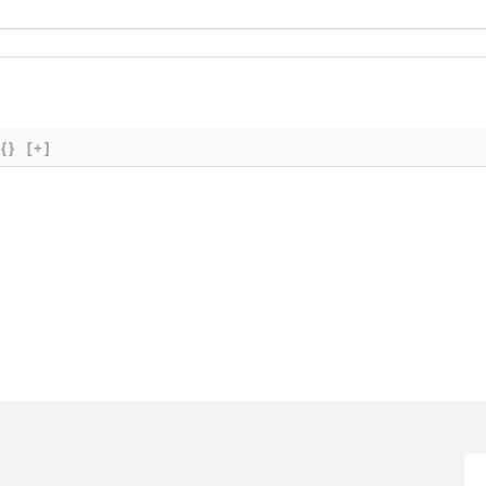
{}
[+]