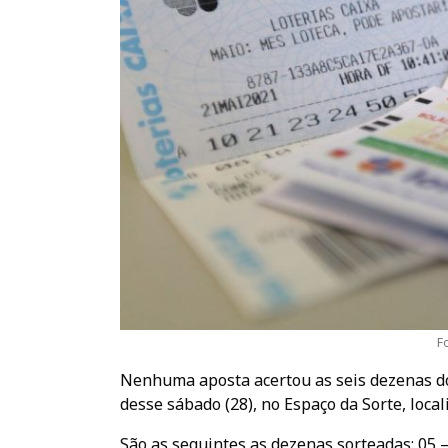
F
Nenhuma aposta acertou as seis dezenas do 
desse sábado (28), no Espaço da Sorte, local
São as seguintes as dezenas sorteadas: 05 – 