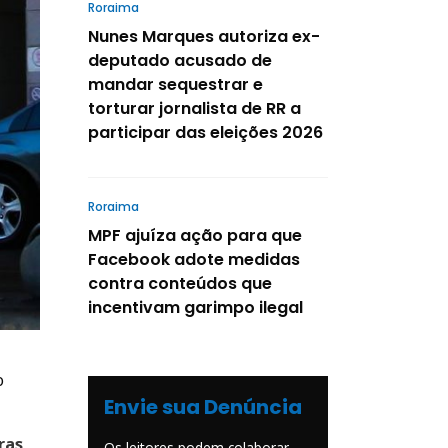
Roraima
Nunes Marques autoriza ex-
deputado acusado de
mandar sequestrar e
torturar jornalista de RR a
participar das eleições 2026
Roraima
MPF ajuíza ação para que
Facebook adote medidas
contra conteúdos que
incentivam garimpo ilegal
o
Envie sua Denúncia
ras
Os leitores podem colaborar