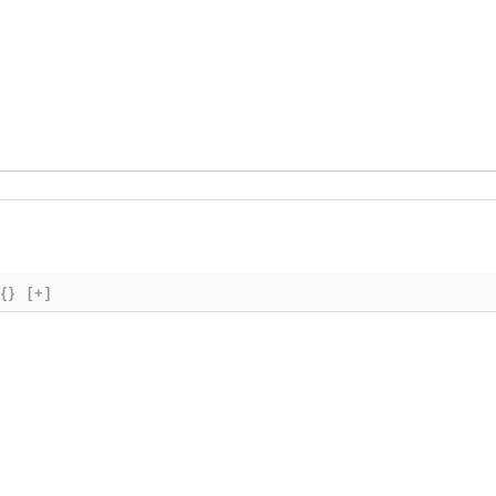
{}
[+]