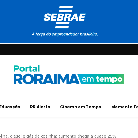
Educação
RR Alerta
Cinema em Tempo
Momento Te
olina, diesel e gás de cozinha; aumento chega a quase 25%