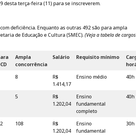
9 desta terça-feira (11) para se inscreverem.
com deficiência. Enquanto as outras 492 são para ampla
retaria de Educação e Cultura (SMEC).
(Veja
a tabela de cargos
Para
Ampla
Salário
Requisito mínimo
Car
PCD
concorrência
hor
8
R$
Ensino médio
40h
1.414,17
5
R$
Ensino
40h
1.202,04
fundamental
completo
2
108
R$
Ensino
30h
1.202,04
fundamental