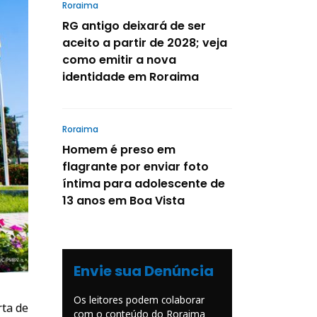
Roraima
RG antigo deixará de ser
aceito a partir de 2028; veja
como emitir a nova
identidade em Roraima
Roraima
Homem é preso em
flagrante por enviar foto
íntima para adolescente de
13 anos em Boa Vista
Envie sua Denúncia
Os leitores podem colaborar
rta de
com o conteúdo do Roraima