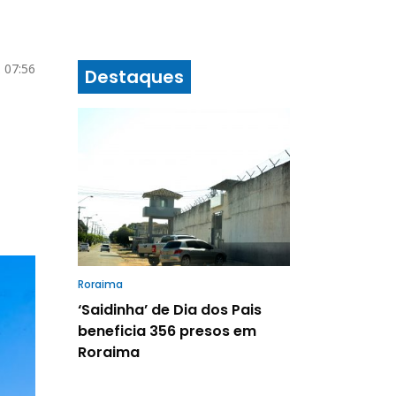
 07:56
Destaques
Roraima
‘Saidinha’ de Dia dos Pais
beneficia 356 presos em
Roraima