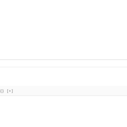
{}
[+]