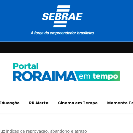
Educação
RR Alerta
Cinema em Tempo
Momento Te
eduz índices de reprovação, abandono e atraso