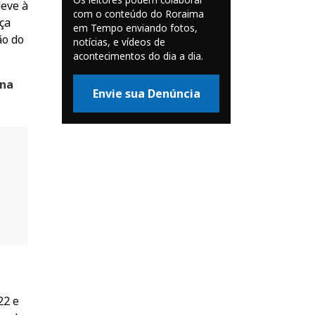
deve à
com o conteúdo do Roraima
ça
em Tempo enviando fotos,
ão do
notícias, e vídeos de
acontecimentos do dia a dia.
 na
Envie sua Denúncia
22 e