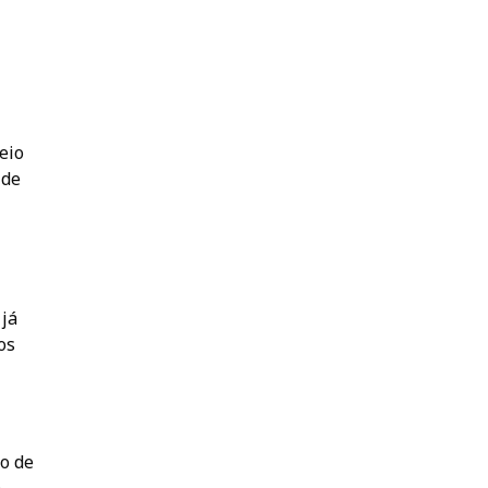
eio
 de
 já
os
o de