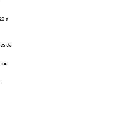
a
22 a
tes da
sino
o