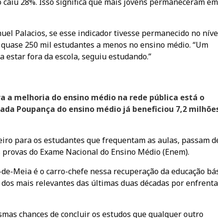
o caiu 28%. Isso significa que mais jovens permaneceram em
el Palacios, se esse indicador tivesse permanecido no níve
, quase 250 mil estudantes a menos no ensino médio. “Um
 estar fora da escola, seguiu estudando.”
ra a melhoria do ensino médio na rede pública está o
mada Poupança do ensino médio já beneficiou 7,2 milhõe
nceiro para os estudantes que frequentam as aulas, passam d
s provas do Exame Nacional do Ensino Médio (Enem).
-de-Meia é o carro-chefe nessa recuperação da educação bá
m dos mais relevantes das últimas duas décadas por enfrenta
smas chances de concluir os estudos que qualquer outro