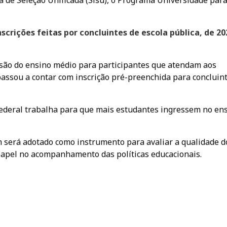
 de Seleção Unificada (Sisu), o Programa Universidade par
crições feitas por concluintes de escola pública, de 20
lusão do ensino médio para participantes que atendam aos
passou a contar com inscrição pré-preenchida para concluin
federal trabalha para que mais estudantes ingressem no en
 será adotado como instrumento para avaliar a qualidade d
papel no acompanhamento das políticas educacionais.