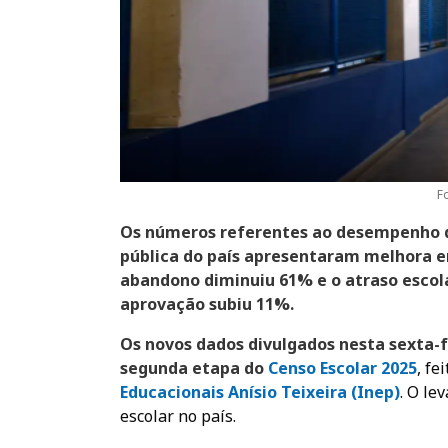
F
Os números referentes ao desempenho d
pública do país apresentaram melhora en
abandono diminuiu 61% e o atraso escol
aprovação subiu 11%.
Os novos dados divulgados nesta sexta-f
segunda etapa do
Censo Escolar 202
5
, fe
Educacionais Anísio Teixeira (Inep)
. O le
escolar no país.