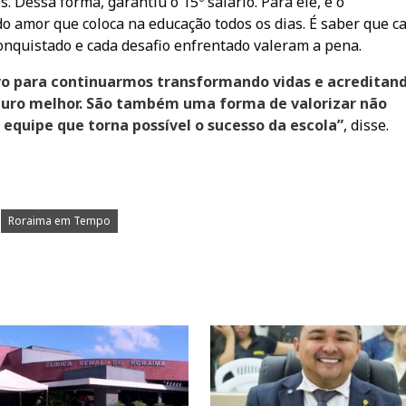
 Dessa forma, garantiu o 15º salário. Para ele, é o
do amor que coloca na educação todos os dias. É saber que c
conquistado e cada desafio enfrentado valeram a pena.
vo para continuarmos transformando vidas e acreditan
turo melhor. São também uma forma de valorizar não
 equipe que torna possível o sucesso da escola”
, disse.
Roraima em Tempo