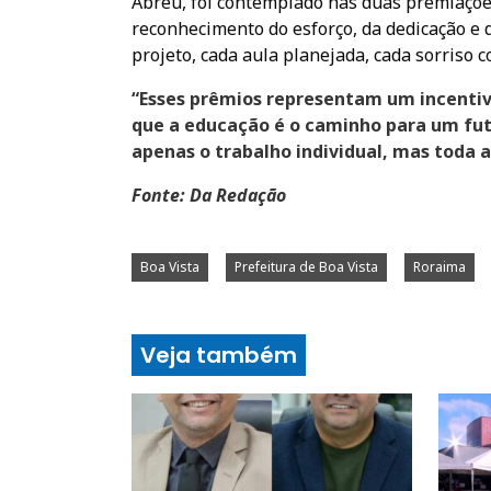
Abreu, foi contemplado nas duas premiações.
reconhecimento do esforço, da dedicação e 
projeto, cada aula planejada, cada sorriso 
“Esses prêmios representam um incenti
que a educação é o caminho para um fu
apenas o trabalho individual, mas toda a
Fonte: Da Redação
Boa Vista
Prefeitura de Boa Vista
Roraima
Veja também