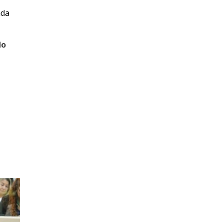
ada
do