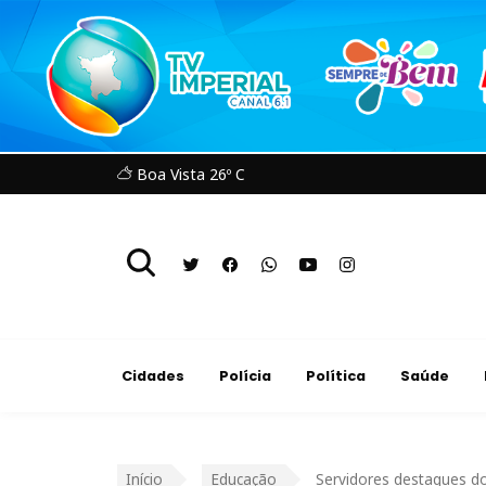
Boa Vista 26º C
Cidades
Polícia
Política
Saúde
Início
Educação
Servidores destaques do