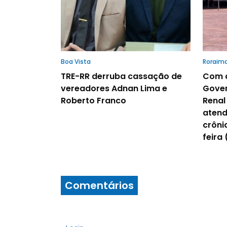
Boa Vista
Roraim
TRE-RR derruba cassação de
Com d
vereadores Adnan Lima e
Gover
Roberto Franco
Renal
atend
crôni
feira 
Comentários