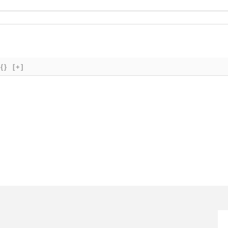
{}
[+]