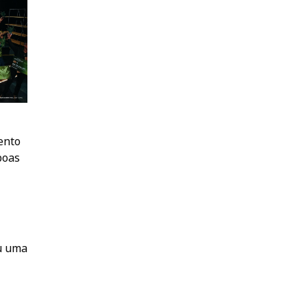
ento
boas
ou uma