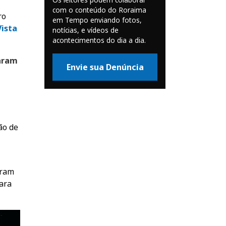
com o conteúdo do Roraima
ro
em Tempo enviando fotos,
ist
a
notícias, e vídeos de
acontecimentos do dia a dia.
aram
Envie sua Denúncia
ão de
eram
ara