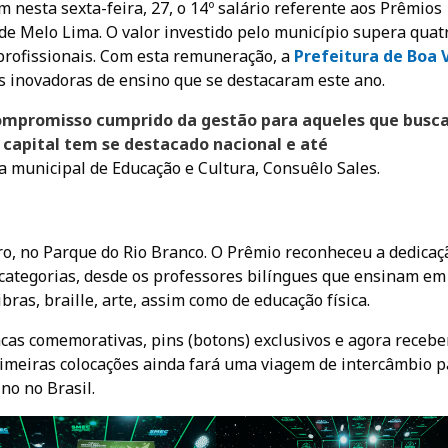
nesta sexta-feira, 27, o 14º salário referente aos Prêmios
 de Melo Lima. O valor investido pelo município supera quat
 profissionais. Com esta remuneração, a
Prefeitura de Boa V
as inovadoras de ensino que se destacaram este ano.
ompromisso cumprido da gestão para aqueles que busc
 capital tem se destacado nacional e até
ia municipal de Educação e Cultura, Consuêlo Sales.
o, no Parque do Rio Branco. O Prêmio reconheceu a dedicaç
categorias, desde os professores bilíngues que ensinam em
ras, braille, arte, assim como de educação física.
cas comemorativas, pins (botons) exclusivos e agora receb
primeiras colocações ainda fará uma viagem de intercâmbio p
no no Brasil.