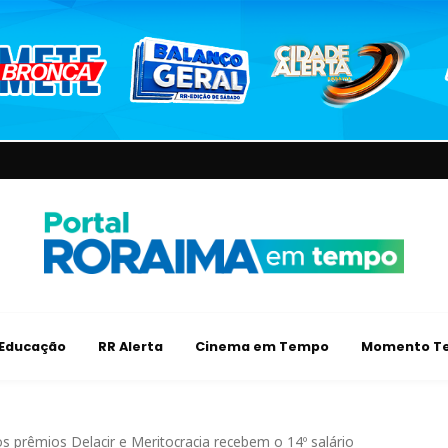
Educação
RR Alerta
Cinema em Tempo
Momento Te
s prêmios Delacir e Meritocracia recebem o 14º salário