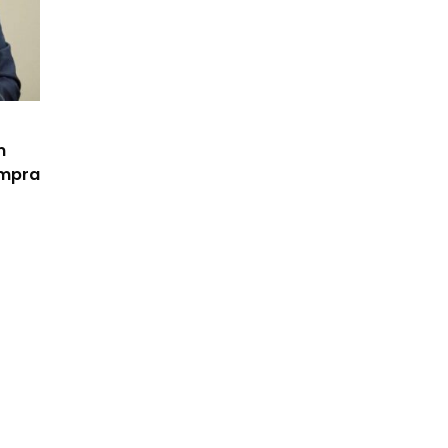
m
ompra