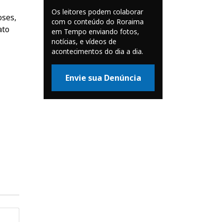
Os leitores podem colaborar
oses,
com o conteúdo do Roraima
ato
em Tempo enviando fotos,
notícias, e vídeos de
acontecimentos do dia a dia.
Envie sua Denúncia