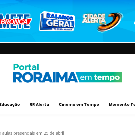
Educação
RR Alerta
Cinema em Tempo
Momento Te
 aulas presenciais em 25 de abril