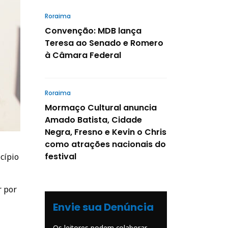
Roraima
Convenção: MDB lança
Teresa ao Senado e Romero
à Câmara Federal
Roraima
Mormaço Cultural anuncia
Amado Batista, Cidade
Negra, Fresno e Kevin o Chris
como atrações nacionais do
festival
cípio
r por
Envie sua Denúncia
Os leitores podem colaborar