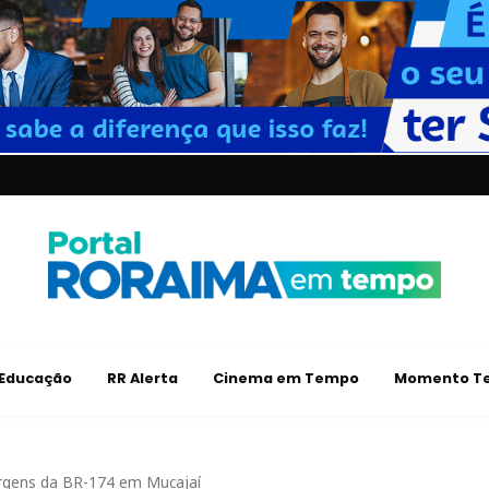
Educação
RR Alerta
Cinema em Tempo
Momento Te
rgens da BR-174 em Mucajaí