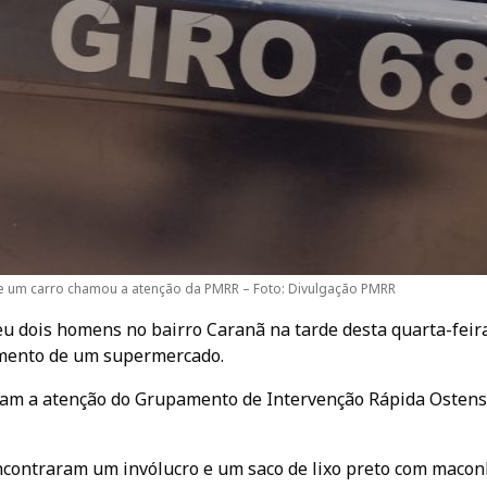
de um carro chamou a atenção da PMRR – Foto: Divulgação PMRR
eu dois homens no bairro Caranã na tarde desta quarta-feira 
amento de um supermercado.
am a atenção do Grupamento de Intervenção Rápida Ostens
ncontraram um invólucro e um saco de lixo preto com macon