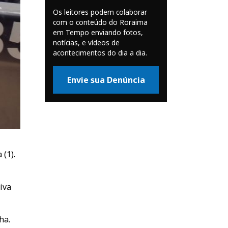
Os leitores podem colaborar
com o conteúdo do Roraima
em Tempo enviando fotos,
notícias, e vídeos de
acontecimentos do dia a dia.
Envie sua Denúncia
(1).
iva
ha.