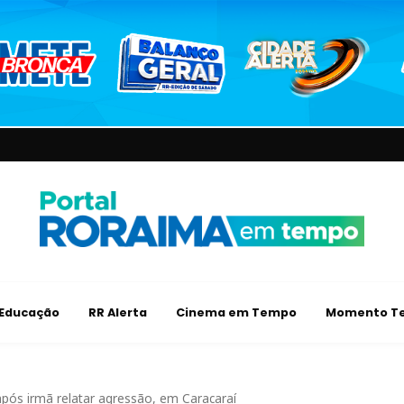
Educação
RR Alerta
Cinema em Tempo
Momento Te
pós irmã relatar agressão, em Caracaraí