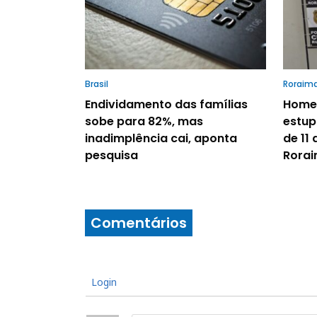
Brasil
Roraim
Endividamento das famílias
Homem
sobe para 82%, mas
estup
inadimplência cai, aponta
de 11 
pesquisa
Rora
Comentários
Login