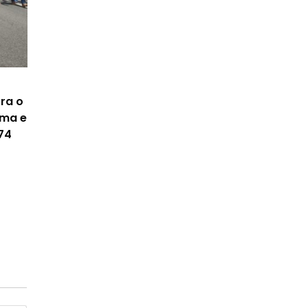
ra o
ima e
74