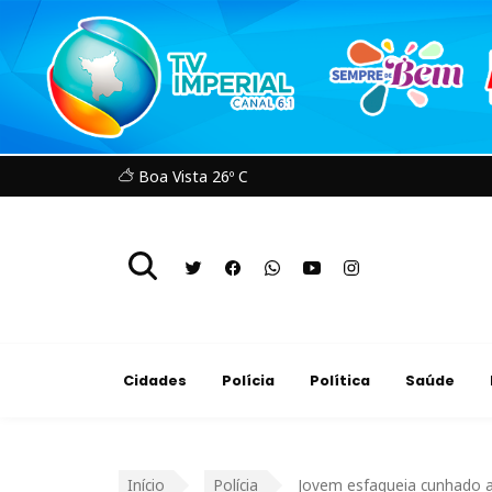
Boa Vista 26º C
Cidades
Polícia
Política
Saúde
Início
Polícia
Jovem esfaqueia cunhado a