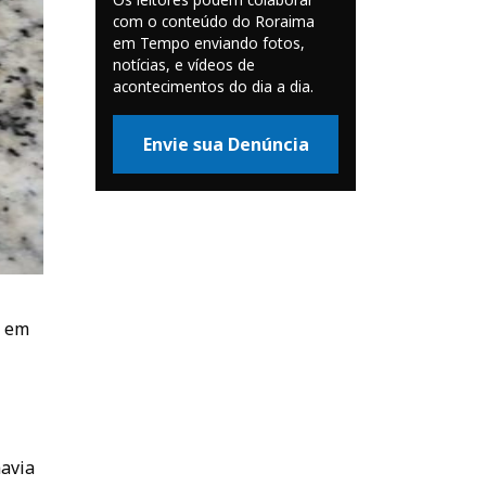
com o conteúdo do Roraima
em Tempo enviando fotos,
notícias, e vídeos de
acontecimentos do dia a dia.
Envie sua Denúncia
, em
havia