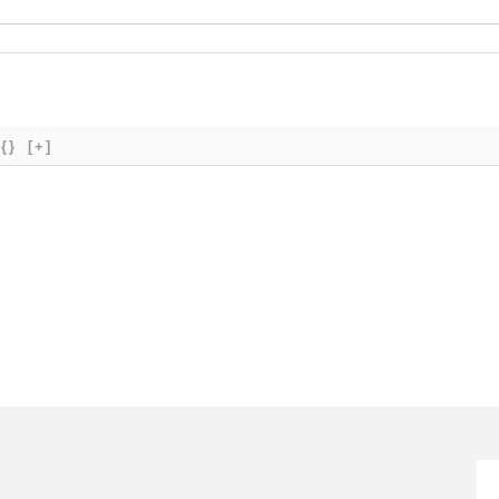
{}
[+]