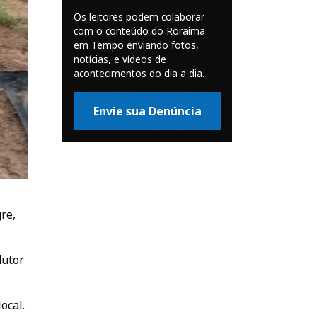
Os leitores podem colaborar
com o conteúdo do Roraima
em Tempo enviando fotos,
notícias, e vídeos de
acontecimentos do dia a dia.
Envie sua Denúncia
gre,
dutor
ocal.