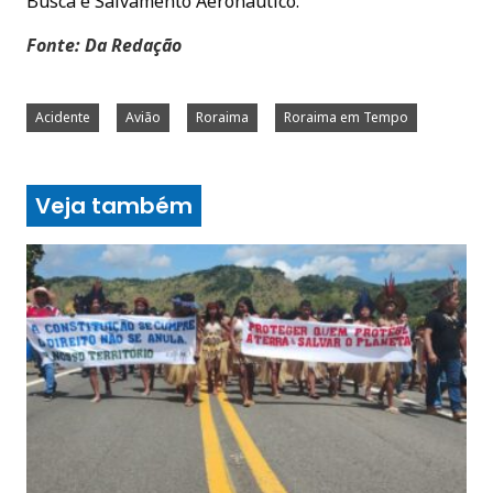
Busca e Salvamento Aeronáutico.
Fonte: Da Redação
Acidente
Avião
Roraima
Roraima em Tempo
Veja também