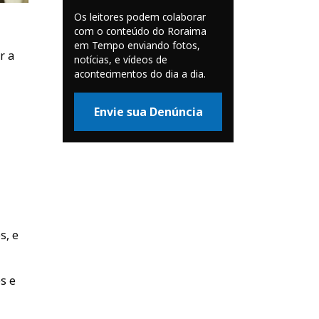
Os leitores podem colaborar
com o conteúdo do Roraima
em Tempo enviando fotos,
r a
notícias, e vídeos de
acontecimentos do dia a dia.
Envie sua Denúncia
s, e
s e