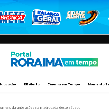
Educação
RR Alerta
Cinema em Tempo
Momento Te
is homens durante ações na madrugada deste sábado