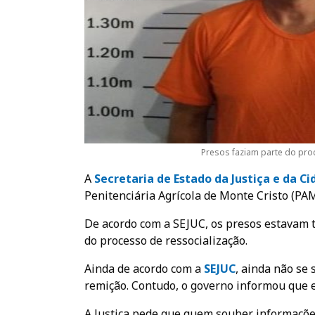
Presos faziam parte do pro
A
Secretaria de Estado da Justiça e da
Ci
Penitenciária Agrícola de Monte Cristo (PAM
De acordo com a SEJUC, os presos estavam 
do processo de ressocialização.
Ainda de acordo com a
SEJUC
, ainda não se
remição. Contudo, o governo informou que e
A Justiça pede que quem souber informações