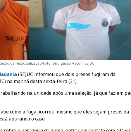
cesso de ressocialização/Foto: Divulgação Ascom SEJUC
dadania
(SEJUC informou que dois presos fugiram da
C) na manhã desta sexta-feira (31).
trabalhando na unidade após uma seleção, já que faziam pa
 sabe como a fuga ocorreu, mesmo que eles sejam presos da
stá apurando o caso.
 sobre o paradeiro da dupla, entrar em contato com a Divi