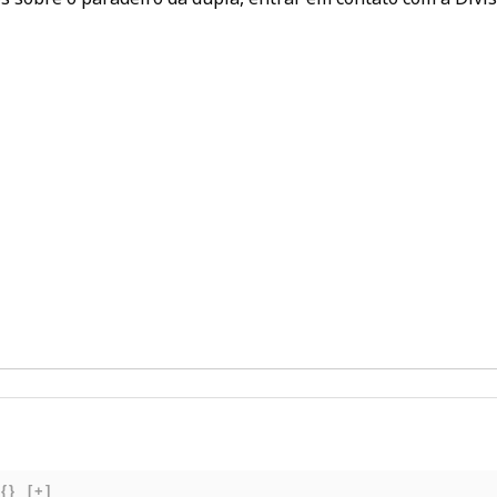
{}
[+]