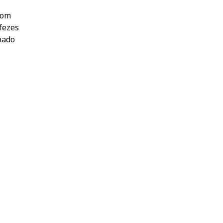
com
fezes
bado