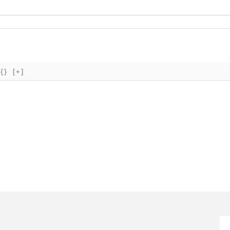
{}
[+]