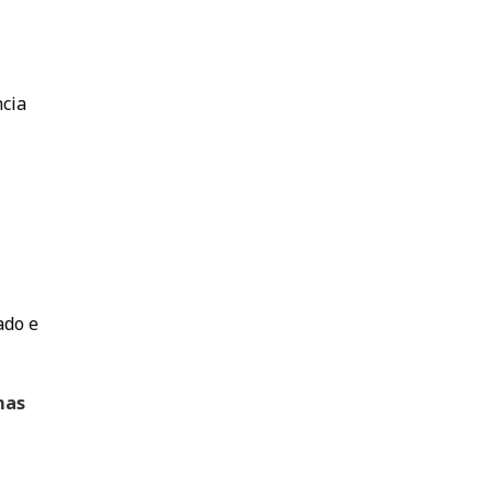
ncia
ado e
mas