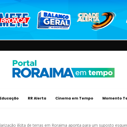
Educação
RR Alerta
Cinema em Tempo
Momento Te
larização ilícita de terras em Roraima aponta para um suposto esqu