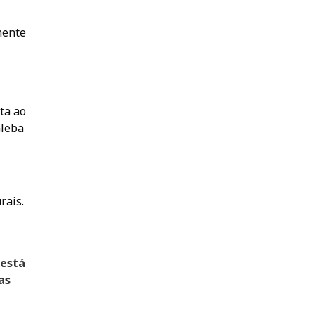
mente
ta ao
Gleba
rais.
 está
as