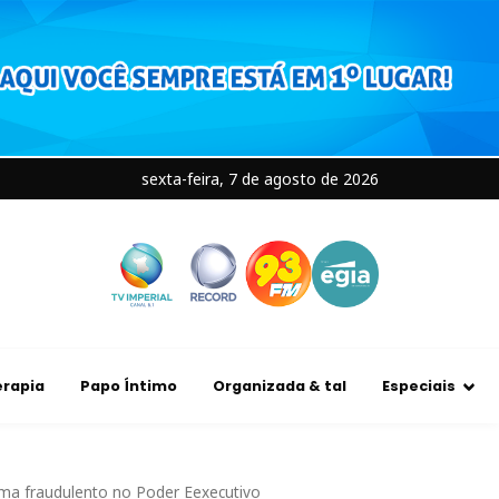
sexta-feira, 7 de agosto de 2026
rapia
Papo Íntimo
Organizada & tal
Especiais
ema fraudulento no Poder Eexecutivo