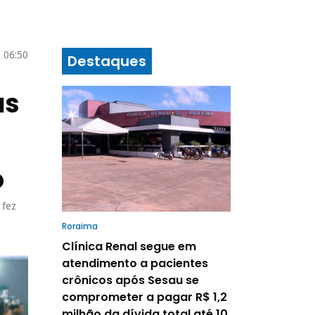
5 06:50
Destaques
as
o
 fez
Roraima
Clínica Renal segue em
atendimento a pacientes
crônicos após Sesau se
comprometer a pagar R$ 1,2
milhão da dívida total até 10