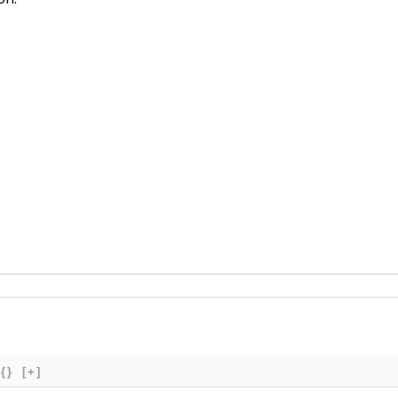
{}
[+]