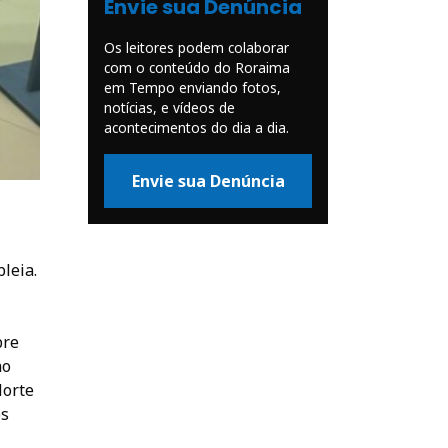
Envie sua Denúncia
Os leitores podem colaborar
com o conteúdo do Roraima
em Tempo enviando fotos,
notícias, e vídeos de
acontecimentos do dia a dia.
Envie sua Denúncia
leia.
bre
ao
Norte
es