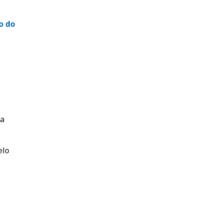
o do
ta
elo