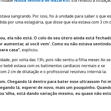
ernidade
Nossa Senhora de Nazareth
. Ela relatou a situaçã
estava sangrando. Por isso, foi à unidade para saber o que e
dida por uma estagiária, que disse que ela estava com 3 cm 
rou, ela não está. O colo do seu útero ainda está fechad
dor aumentar, aí você vem’. Como eu não estava sentindo 
para casa”
, explicou.
ade, por volta das 13h, pois não sentiu a filha mexer. Ao se
 o bebê estava com os batimentos cardíacos normais e se
om 2 cm de dilatação e o profissional resolveu interná-la.
m. Chegando lá dentro para bater esse ultrassom foi m
hegando lá, esperei de novo, mais um pouquinho. Quando
u ‘olha, está dando variação mesmo, eu quase não est