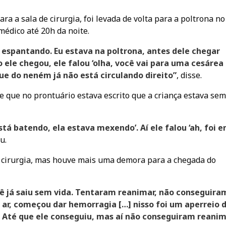
ara a sala de cirurgia, foi levada de volta para a poltrona no
médico até 20h da noite.
espantando. Eu estava na poltrona, antes dele chegar
le chegou, ele falou ‘olha, você vai para uma cesárea
e do neném já não está circulando direito”
, disse.
se que no prontuário estava escrito que a criança estava sem
stá batendo, ela estava mexendo’. Aí ele falou ‘ah, foi er
u.
 cirurgia, mas houve mais uma demora para a chegada do
 já saiu sem vida. Tentaram reanimar, não conseguiram
 ar, começou dar hemorragia […] nisso foi um aperreio 
 Até que ele conseguiu, mas aí não conseguiram reani