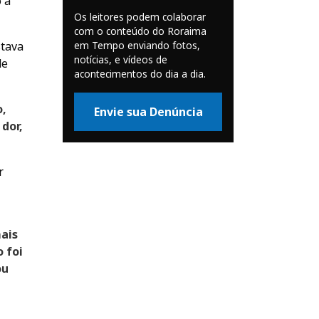
o à
Os leitores podem colaborar
com o conteúdo do Roraima
em Tempo enviando fotos,
stava
notícias, e vídeos de
de
acontecimentos do dia a dia.
o,
Envie sua Denúncia
dor,
r
ais
 foi
ou