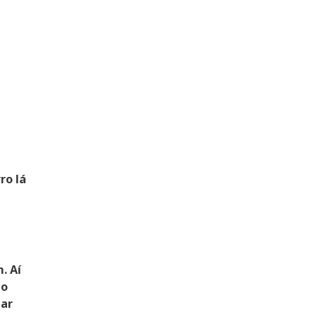
ro lá
. Aí
do
mar