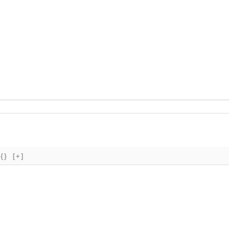
{}
[+]