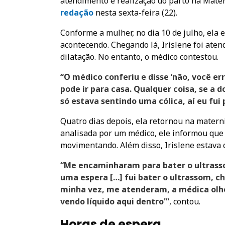
atendimento e realização do parto na Mat
redação
nesta sexta-feira (22).
Conforme a mulher, no dia 10 de julho, ela 
acontecendo. Chegando lá, Irislene foi aten
dilatação. No entanto, o médico contestou.
“O médico conferiu e disse ‘não, você er
pode ir para casa. Qualquer coisa, se a 
só estava sentindo uma cólica, aí eu fui 
Quatro dias depois, ela retornou na maternid
analisada por um médico, ele informou que
movimentando. Além disso, Irislene estava c
“Me encaminharam para bater o ultrasso
uma espera […] fui bater o ultrassom, c
minha vez, me atenderam, a médica olho
vendo líquido aqui dentro'”
, contou.
Horas de espera