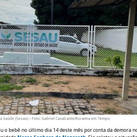
da Saúde (Sesau) – Foto: Gabriel Cavalcante/Roraima em Tempo
eu o bebê no último dia 14 deste mês por conta da demora n