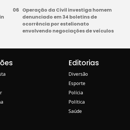
Operação da Civil investiga homem
in
denunciado em 34 boletins de
o
ocorrência por estelionato
envolvendo negociações de veículos
iões
Editorias
sta
Diversão
Esporte
r
Polícia
ma
Política
Saúde