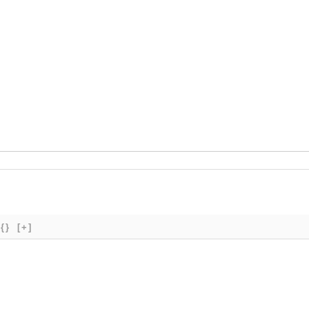
{}
[+]