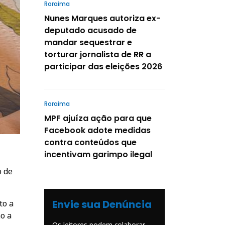
Roraima
Nunes Marques autoriza ex-
deputado acusado de
mandar sequestrar e
torturar jornalista de RR a
participar das eleições 2026
Roraima
MPF ajuíza ação para que
Facebook adote medidas
contra conteúdos que
incentivam garimpo ilegal
o de
Envie sua Denúncia
to a
o a
Os leitores podem colaborar