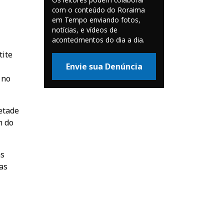
com o conteúdo do Roraima
em Tempo enviando fotos,
notícias, e vídeos de
acontecimentos do dia a dia.
tite
Envie sua Denúncia
 no
etade
m do
as
as