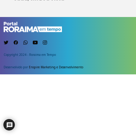
Copyright 2024 - Roraima em Tempo
Desenvolvido por
Enspire Marketing e Desenvolvimento