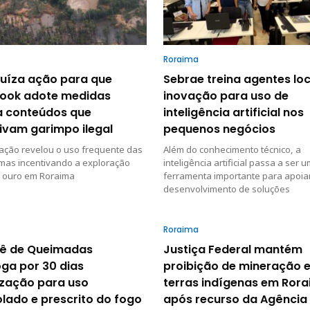
Roraima
juíza ação para que
Sebrae treina agentes loc
ook adote medidas
inovação para uso de
a conteúdos que
inteligência artificial nos
ivam garimpo ilegal
pequenos negócios
ação revelou o uso frequente das
Além do conhecimento técnico, a
mas incentivando a exploração
inteligência artificial passa a ser 
o ouro em Roraima
ferramenta importante para apoia
desenvolvimento de soluções
Roraima
ê de Queimadas
Justiça Federal mantém
ga por 30 dias
proibição de mineração 
ização para uso
terras indígenas em Ror
lado e prescrito do fogo
após recurso da Agência