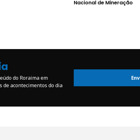
Nacional de Mineração
ia
nteúdo do Roraima em
Env
os de acontecimentos do dia