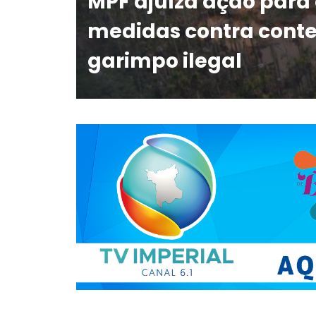
MPF ajuíza ação para
medidas contra cont
garimpo ilegal