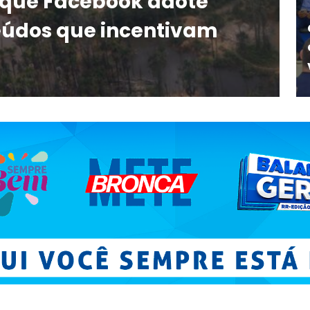
 que Facebook adote
eúdos que incentivam