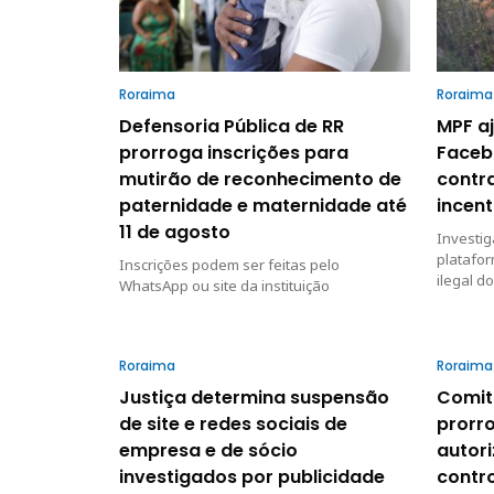
Roraima
Roraima
Defensoria Pública de RR
MPF a
prorroga inscrições para
Faceb
mutirão de reconhecimento de
contr
paternidade e maternidade até
incent
11 de agosto
Investig
platafor
Inscrições podem ser feitas pelo
ilegal d
WhatsApp ou site da instituição
Roraima
Roraima
Justiça determina suspensão
Comit
de site e redes sociais de
prorro
empresa e de sócio
autor
investigados por publicidade
contro