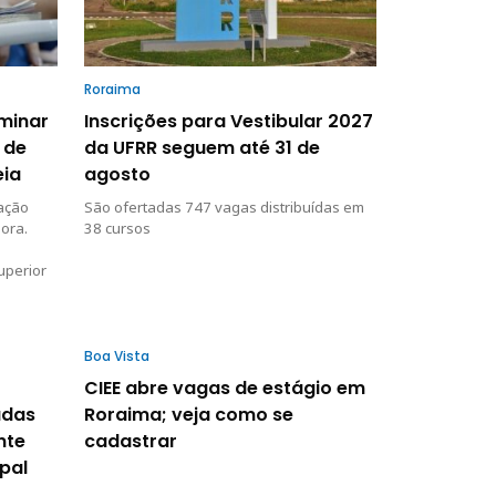
Roraima
iminar
Inscrições para Vestibular 2027
 de
da UFRR seguem até 31 de
eia
agosto
dação
São ofertadas 747 vagas distribuídas em
ora.
38 cursos
uperior
Boa Vista
CIEE abre vagas de estágio em
adas
Roraima; veja como se
nte
cadastrar
pal