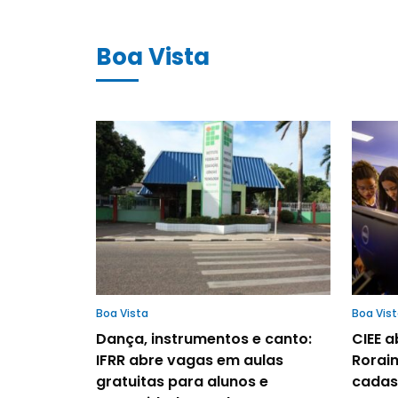
Boa Vista
Boa Vista
Boa Vis
Dança, instrumentos e canto:
CIEE 
IFRR abre vagas em aulas
Rorai
gratuitas para alunos e
cadas