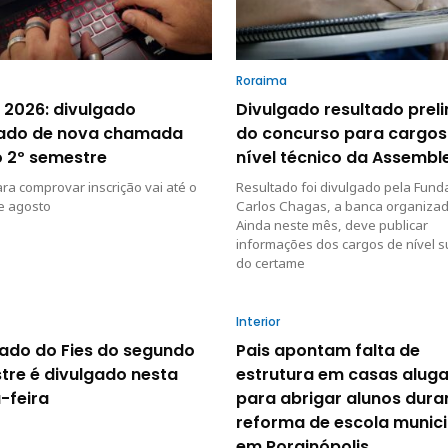
Roraima
 2026: divulgado
Divulgado resultado prel
tado de nova chamada
do concurso para cargos
o 2º semestre
nível técnico da Assembl
ra comprovar inscrição vai até o
Resultado foi divulgado pela Fun
e agosto
Carlos Chagas, a banca organizad
Ainda neste mês, deve publicar
informações dos cargos de nível s
do certame
Interior
tado do Fies do segundo
Pais apontam falta de
tre é divulgado nesta
estrutura em casas alug
-feira
para abrigar alunos dura
reforma de escola munici
em Rorainópolis