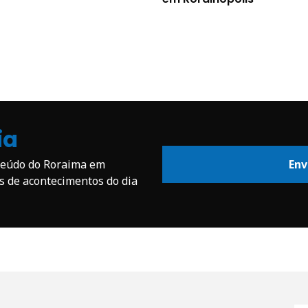
ia
nteúdo do Roraima em
Env
os de acontecimentos do dia