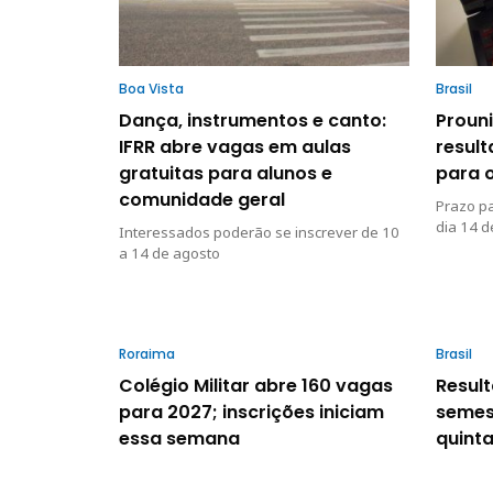
Boa Vista
Brasil
Dança, instrumentos e canto:
Prouni
IFRR abre vagas em aulas
resul
gratuitas para alunos e
para 
comunidade geral
Prazo pa
dia 14 d
Interessados poderão se inscrever de 10
a 14 de agosto
Roraima
Brasil
Colégio Militar abre 160 vagas
Resul
para 2027; inscrições iniciam
semes
essa semana
quinta