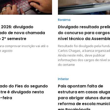
Roraima
 2026: divulgado
Divulgado resultado prel
tado de nova chamada
do concurso para cargos
o 2º semestre
nível técnico da Assembl
ra comprovar inscrição vai até o
Resultado foi divulgado pela Fun
e agosto
Carlos Chagas, a banca organizad
Ainda neste mês, deve publicar
informações dos cargos de nível s
do certame
Interior
tado do Fies do segundo
Pais apontam falta de
tre é divulgado nesta
estrutura em casas alug
-feira
para abrigar alunos dura
reforma de escola munici
em Rorainópolis