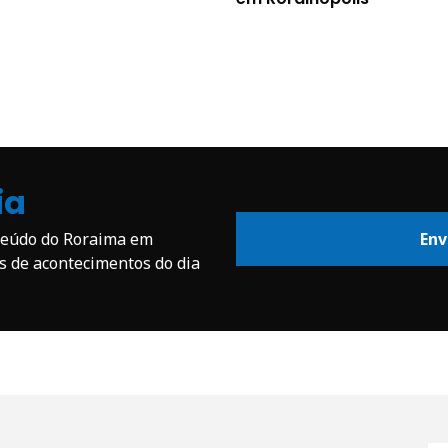
ia
nteúdo do Roraima em
Env
os de acontecimentos do dia