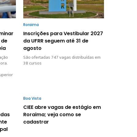
Roraima
iminar
Inscrições para Vestibular 2027
 de
da UFRR seguem até 31 de
eia
agosto
dação
São ofertadas 747 vagas distribuídas em
ora.
38 cursos
uperior
Boa Vista
CIEE abre vagas de estágio em
adas
Roraima; veja como se
nte
cadastrar
pal