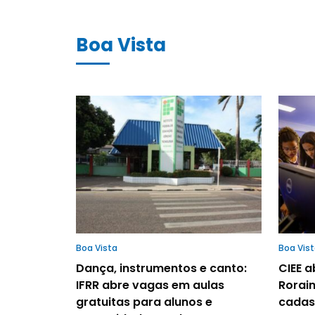
Boa Vista
Boa Vista
Boa Vis
Dança, instrumentos e canto:
CIEE 
IFRR abre vagas em aulas
Rorai
gratuitas para alunos e
cadas