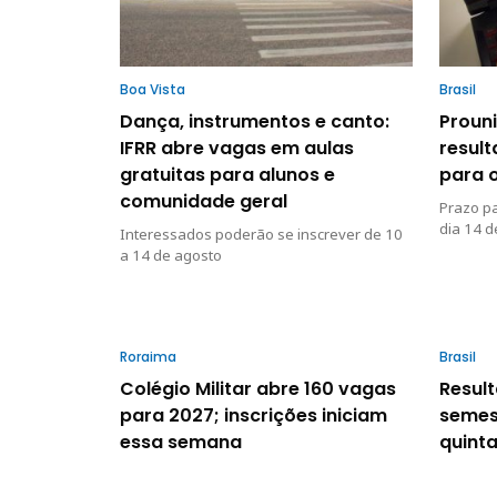
Boa Vista
Brasil
Dança, instrumentos e canto:
Prouni
IFRR abre vagas em aulas
resul
gratuitas para alunos e
para 
comunidade geral
Prazo pa
dia 14 d
Interessados poderão se inscrever de 10
a 14 de agosto
Roraima
Brasil
Colégio Militar abre 160 vagas
Resul
para 2027; inscrições iniciam
semes
essa semana
quinta